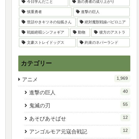
今日学んだこと
盾の勇者の成り上がり
慎重勇者
進撃の巨人
世話やきキツネの仙狐さん
絶対魔獣戦線バビロニア
戦姫絶唱シンフォギア
動物
彼方のアストラ
文豪ストレイドッグス
約束のネバーランド
カテゴリー
1,969
アニメ
40
進撃の巨人
55
鬼滅の刃
12
あそびあそばせ
12
アンゴルモア元寇合戦記