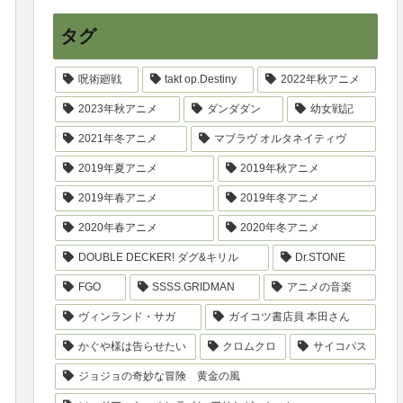
タグ
呪術廻戦
takt op.Destiny
2022年秋アニメ
2023年秋アニメ
ダンダダン
幼女戦記
2021年冬アニメ
マブラヴ オルタネイティヴ
2019年夏アニメ
2019年秋アニメ
2019年春アニメ
2019年冬アニメ
2020年春アニメ
2020年冬アニメ
DOUBLE DECKER! ダグ&キリル
Dr.STONE
FGO
SSSS.GRIDMAN
アニメの音楽
ヴィンランド・サガ
ガイコツ書店員 本田さん
かぐや様は告らせたい
クロムクロ
サイコパス
ジョジョの奇妙な冒険 黄金の風