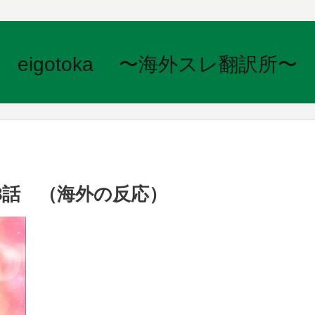
eigotoka 〜海外スレ翻訳所〜
8話 （海外の反応）