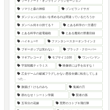
ソードアート・オンライン アリシゼーション
ソマリと森の神様
ゾンビランドサガ
ダンジョンに出会いを求めるのは間違っているだろうか
ダンベル何キロ持てる？
とある科学の一方通行
とある科学の超電磁砲
とある魔術の禁書目録
ハイキュー!!
ファンタシースターオンライン２
ブギーポップは笑わない
ブラック・クローバー
マギアレコード
モブサイコ100
ワンパンマン
宇宙戦艦ティラミス
映像研には手を出すな！
乙女ゲームの破滅フラグしかない悪役令嬢に転生してしま
った…
旗揚げ！けものみち
鬼滅の刃
群れなせ！シートン学園
賢者の孫
五等分の花嫁
荒野のコトブキ飛行隊