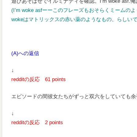
遊びあそばせでイルミナティを確認。I’m woke as
(I’m woke asfーーこのフレーズもおそらくミ
wokeはマトリックスの赤い薬のようなもの、らしいです。a
(A)への返信
↓
redditの反応 61 points
エピソードの間彼女たちがずっと双六をしていても余裕
↓
redditの反応 2 points