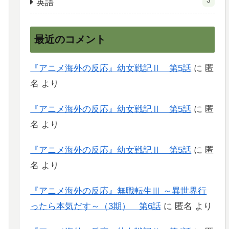
3
英語
最近のコメント
『アニメ海外の反応』幼女戦記Ⅱ 第5話
に
匿
名
より
『アニメ海外の反応』幼女戦記Ⅱ 第5話
に
匿
名
より
『アニメ海外の反応』幼女戦記Ⅱ 第5話
に
匿
名
より
『アニメ海外の反応』無職転生Ⅲ ～異世界行
ったら本気だす～（3期） 第6話
に
匿名
より