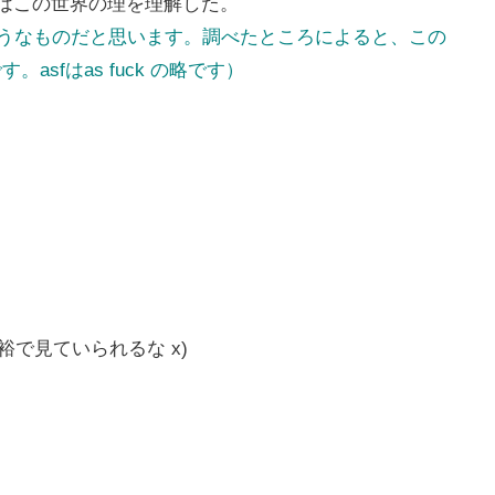
f.俺はこの世界の理を理解した。
ームのようなものだと思います。調べたところによると、この
sfはas fuck の略です）
で見ていられるな x)