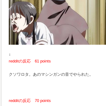
↓
redditの反応 61 points
クソワロタ。あのマシンガンの音でやられた。
redditの反応 70 points