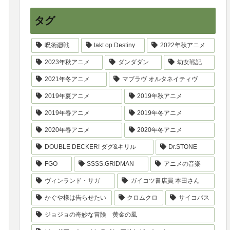
タグ
呪術廻戦
takt op.Destiny
2022年秋アニメ
2023年秋アニメ
ダンダダン
幼女戦記
2021年冬アニメ
マブラヴ オルタネイティヴ
2019年夏アニメ
2019年秋アニメ
2019年春アニメ
2019年冬アニメ
2020年春アニメ
2020年冬アニメ
DOUBLE DECKER! ダグ&キリル
Dr.STONE
FGO
SSSS.GRIDMAN
アニメの音楽
ヴィンランド・サガ
ガイコツ書店員 本田さん
かぐや様は告らせたい
クロムクロ
サイコパス
ジョジョの奇妙な冒険 黄金の風