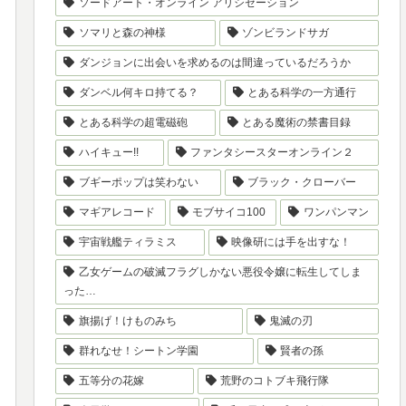
ソードアート・オンライン アリシゼーション
ソマリと森の神様
ゾンビランドサガ
ダンジョンに出会いを求めるのは間違っているだろうか
ダンベル何キロ持てる？
とある科学の一方通行
とある科学の超電磁砲
とある魔術の禁書目録
ハイキュー!!
ファンタシースターオンライン２
ブギーポップは笑わない
ブラック・クローバー
マギアレコード
モブサイコ100
ワンパンマン
宇宙戦艦ティラミス
映像研には手を出すな！
乙女ゲームの破滅フラグしかない悪役令嬢に転生してしま
った…
旗揚げ！けものみち
鬼滅の刃
群れなせ！シートン学園
賢者の孫
五等分の花嫁
荒野のコトブキ飛行隊