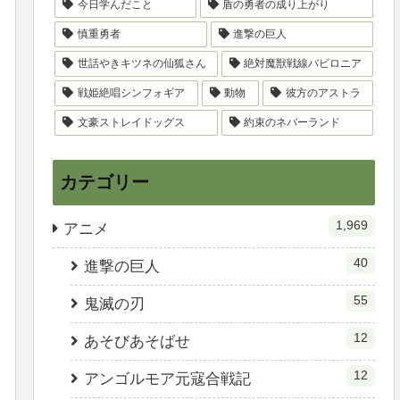
今日学んだこと
盾の勇者の成り上がり
慎重勇者
進撃の巨人
世話やきキツネの仙狐さん
絶対魔獣戦線バビロニア
戦姫絶唱シンフォギア
動物
彼方のアストラ
文豪ストレイドッグス
約束のネバーランド
カテゴリー
1,969
アニメ
40
進撃の巨人
55
鬼滅の刃
12
あそびあそばせ
12
アンゴルモア元寇合戦記