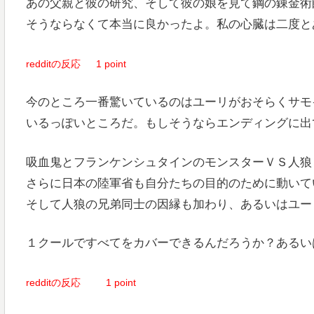
あの父親と彼の研究、そして彼の娘を見て鋼の錬金術
そうならなくて本当に良かったよ。私の心臓は二度と
redditの反応
1 point
今のところ一番驚いているのはユーリがおそらくサモ
いるっぽいところだ。もしそうならエンディングに出
吸血鬼とフランケンシュタインのモンスターＶＳ人狼
さらに日本の陸軍省も自分たちの目的のために動いて
そして人狼の兄弟同士の因縁も加わり、あるいはユー
１クールですべてをカバーできるんだろうか？あるい
redditの反応
1 point