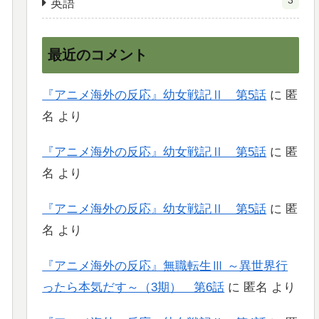
3
英語
最近のコメント
『アニメ海外の反応』幼女戦記Ⅱ 第5話
に
匿
名
より
『アニメ海外の反応』幼女戦記Ⅱ 第5話
に
匿
名
より
『アニメ海外の反応』幼女戦記Ⅱ 第5話
に
匿
名
より
『アニメ海外の反応』無職転生Ⅲ ～異世界行
ったら本気だす～（3期） 第6話
に
匿名
より