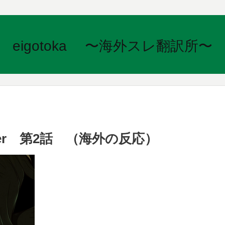
eigotoka 〜海外スレ翻訳所〜
aeger 第2話 （海外の反応）