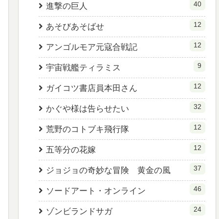
40
進撃の巨人
12
あそびあそばせ
12
アンゴルモア元寇合戦記
9
宇宙戦艦ティラミス
12
ガイコツ書店員本田さん
32
かぐや様は告らせたい
12
荒野のコトブキ飛行隊
12
五等分の花嫁
37
ジョジョの奇妙な冒険 黄金の風
46
ソードアート・オンライン
24
ゾンビランドサガ