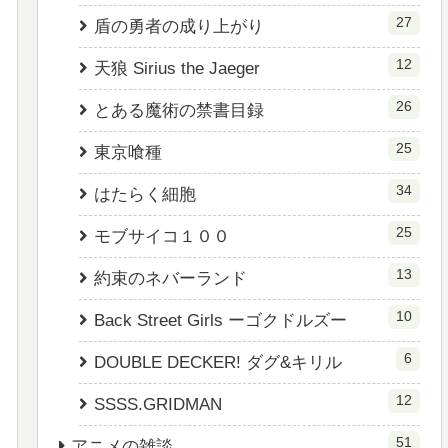
27
盾の勇者の成り上がり
12
天狼 Sirius the Jaeger
26
とある魔術の禁書目録
25
東京喰種
34
はたらく細胞
25
モブサイコ１００
13
約束のネバーランド
10
Back Street Girls ーゴクドルズー
6
DOUBLE DECKER! ダグ&キリル
12
SSSS.GRIDMAN
51
アニメの雑談