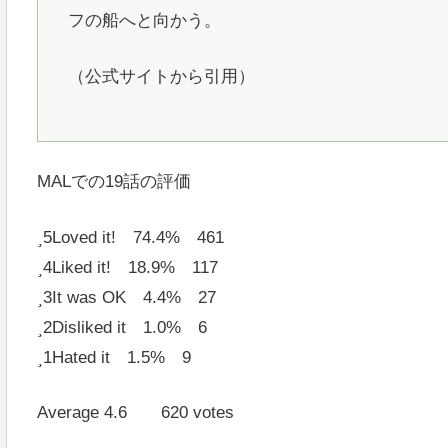
フの船へと向かう。
（公式サイトから引用）
MALでの19話の評価
5
Loved it! 74.4% 461
4
Liked it! 18.9% 117
3
It was OK 4.4% 27
2
Disliked it 1.0% 6
1
Hated it 1.5% 9
Average 4.6 620 votes