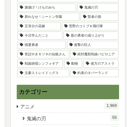
旗揚げ！けものみち
鬼滅の刃
群れなせ！シートン学園
賢者の孫
五等分の花嫁
荒野のコトブキ飛行隊
今日学んだこと
盾の勇者の成り上がり
慎重勇者
進撃の巨人
世話やきキツネの仙狐さん
絶対魔獣戦線バビロニア
戦姫絶唱シンフォギア
動物
彼方のアストラ
文豪ストレイドッグス
約束のネバーランド
カテゴリー
1,969
アニメ
55
鬼滅の刃