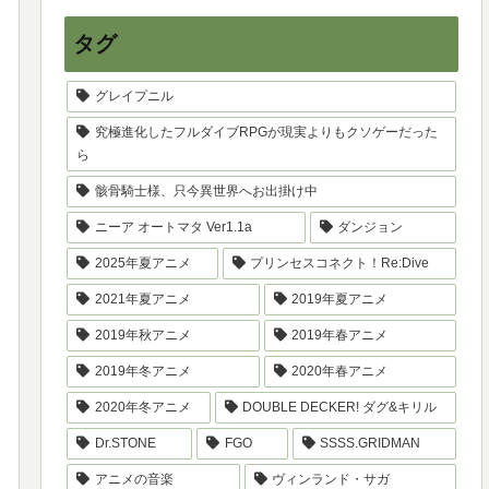
タグ
グレイプニル
究極進化したフルダイブRPGが現実よりもクソゲーだった
ら
骸骨騎士様、只今異世界へお出掛け中
ニーア オートマタ Ver1.1a
ダンジョン
2025年夏アニメ
プリンセスコネクト！Re:Dive
2021年夏アニメ
2019年夏アニメ
2019年秋アニメ
2019年春アニメ
2019年冬アニメ
2020年春アニメ
2020年冬アニメ
DOUBLE DECKER! ダグ&キリル
Dr.STONE
FGO
SSSS.GRIDMAN
アニメの音楽
ヴィンランド・サガ