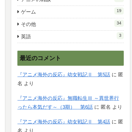
19
ゲーム
34
その他
3
英語
最近のコメント
『アニメ海外の反応』幼女戦記Ⅱ 第5話
に
匿
名
より
『アニメ海外の反応』無職転生Ⅲ ～異世界行
ったら本気だす～（3期） 第6話
に
匿名
より
『アニメ海外の反応』幼女戦記Ⅱ 第4話
に
匿
名
より