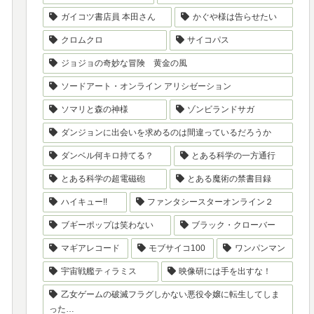
ガイコツ書店員 本田さん
かぐや様は告らせたい
クロムクロ
サイコパス
ジョジョの奇妙な冒険 黄金の風
ソードアート・オンライン アリシゼーション
ソマリと森の神様
ゾンビランドサガ
ダンジョンに出会いを求めるのは間違っているだろうか
ダンベル何キロ持てる？
とある科学の一方通行
とある科学の超電磁砲
とある魔術の禁書目録
ハイキュー!!
ファンタシースターオンライン２
ブギーポップは笑わない
ブラック・クローバー
マギアレコード
モブサイコ100
ワンパンマン
宇宙戦艦ティラミス
映像研には手を出すな！
乙女ゲームの破滅フラグしかない悪役令嬢に転生してしま
った…