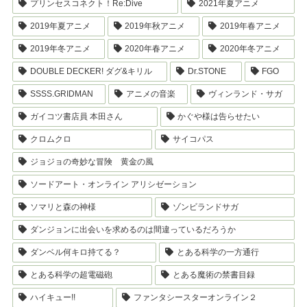
プリンセスコネクト！Re:Dive
2021年夏アニメ
2019年夏アニメ
2019年秋アニメ
2019年春アニメ
2019年冬アニメ
2020年春アニメ
2020年冬アニメ
DOUBLE DECKER! ダグ&キリル
Dr.STONE
FGO
SSSS.GRIDMAN
アニメの音楽
ヴィンランド・サガ
ガイコツ書店員 本田さん
かぐや様は告らせたい
クロムクロ
サイコパス
ジョジョの奇妙な冒険 黄金の風
ソードアート・オンライン アリシゼーション
ソマリと森の神様
ゾンビランドサガ
ダンジョンに出会いを求めるのは間違っているだろうか
ダンベル何キロ持てる？
とある科学の一方通行
とある科学の超電磁砲
とある魔術の禁書目録
ハイキュー!!
ファンタシースターオンライン２