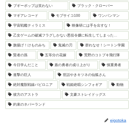
ブギーポップは笑わない
ブラック・クローバー
マギアレコード
モブサイコ100
ワンパンマン
宇宙戦艦ティラミス
映像研には手を出すな！
乙女ゲームの破滅フラグしかない悪役令嬢に転生してしまった…
旗揚げ！けものみち
鬼滅の刃
群れなせ！シートン学園
賢者の孫
五等分の花嫁
荒野のコトブキ飛行隊
今日学んだこと
盾の勇者の成り上がり
慎重勇者
進撃の巨人
世話やきキツネの仙狐さん
絶対魔獣戦線バビロニア
戦姫絶唱シンフォギア
動物
彼方のアストラ
文豪ストレイドッグス
約束のネバーランド
eigotoka