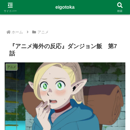
G-4Y8348WE8B
eigotoka
サイドバー
検索
ホーム
アニメ
『アニメ海外の反応』ダンジョン飯 第7
話
アニメ