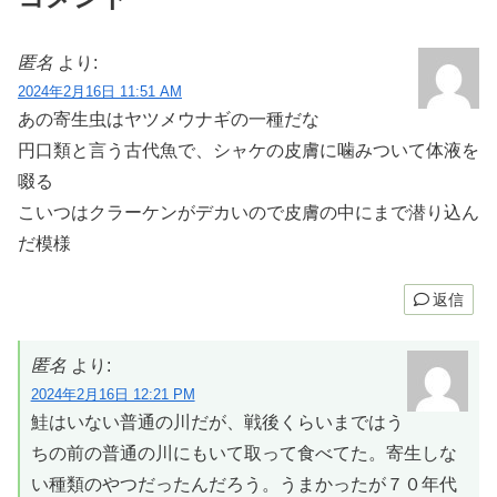
匿名
より:
2024年2月16日 11:51 AM
あの寄生虫はヤツメウナギの一種だな
円口類と言う古代魚で、シャケの皮膚に噛みついて体液を
啜る
こいつはクラーケンがデカいので皮膚の中にまで潜り込ん
だ模様
返信
匿名
より:
2024年2月16日 12:21 PM
鮭はいない普通の川だが、戦後くらいまではう
ちの前の普通の川にもいて取って食べてた。寄生しな
い種類のやつだったんだろう。うまかったが７０年代