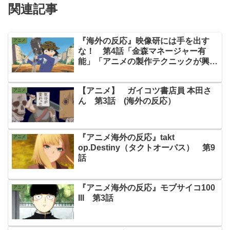
関連記事
『海外の反応』映像研には手を出す
アニメ
な！ 第4話「金森マネージャー有
能」「アニメの製作テクニックが興味
深い」
【アニメ】 ガイコツ書店員 本田さ
アニメ
ん 第3話 (海外の反応）
『アニメ海外の反応』takt
アニメ
op.Destiny（タクトオーパス） 第9
話
『アニメ海外の反応』モブサイコ100
アニメ
III 第3話