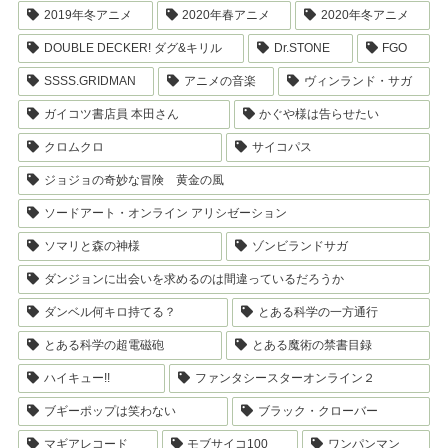
2019年冬アニメ
2020年春アニメ
2020年冬アニメ
DOUBLE DECKER! ダグ&キリル
Dr.STONE
FGO
SSSS.GRIDMAN
アニメの音楽
ヴィンランド・サガ
ガイコツ書店員 本田さん
かぐや様は告らせたい
クロムクロ
サイコパス
ジョジョの奇妙な冒険 黄金の風
ソードアート・オンライン アリシゼーション
ソマリと森の神様
ゾンビランドサガ
ダンジョンに出会いを求めるのは間違っているだろうか
ダンベル何キロ持てる？
とある科学の一方通行
とある科学の超電磁砲
とある魔術の禁書目録
ハイキュー!!
ファンタシースターオンライン２
ブギーポップは笑わない
ブラック・クローバー
マギアレコード
モブサイコ100
ワンパンマン