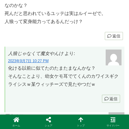
なのかな？
死んだと思われているユッテは実はルイーゼで。
人狼って変身能力ってあるんだっけ？
返信
人狼じゃなくて魔女やんけ
より:
2023年9月7日 10:27 PM
化ける以前に似てたのたまたまなんかな？
そんなことより、幼女ケモ耳でてくんのカワイスギク
ライシスｗ某ウィッチーズで見たやつだｗ
返信
匿名
より:
2023年9月7日 4:58 PM
ホーム
シェア
トップ
サイドバー