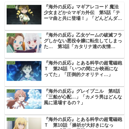
『海外の反応』マギアレコード 魔法
アニメ
少女まどか☆マギカ外伝 第5話「テ
ーマ曲と共に登場！」「どんどんダー
クになってきた…」
『海外の反応』乙女ゲームの破滅フラ
アニメ
グしかない悪役令嬢に転生してしまっ
た… 第3話「カタリナ達の友情
（？）の向かう先が楽しみだ！」
『海外の反応』とある科学の超電磁砲
アニメ
Ｔ 第24話「いつの間にか映画にな
ってた」「圧倒的クオリティ…」
『海外の反応』グレイプニル 第8話
アニメ
「三船が心配…」「カメラ男はどんな
風に退場するの？」
『海外の反応』とある科学の超電磁砲
アニメ
Ｔ 第10話「操祈が大好きになっ