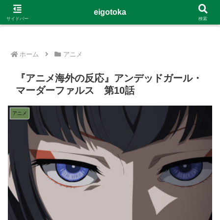
G-4Y8348WE8B
eigotoka
サイドバー
検索
ホーム
アニメ
『アニメ海外の反応』アンデッドガール・
マーダーファルス 第10話
アニメ