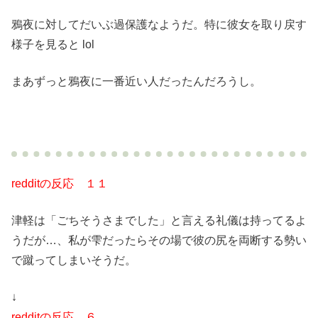
鴉夜に対してだいぶ過保護なようだ。特に彼女を取り戻す
様子を見ると lol
まあずっと鴉夜に一番近い人だったんだろうし。
redditの反応 １１
津軽は「ごちそうさまでした」と言える礼儀は持ってるよ
うだが…、私が雫だったらその場で彼の尻を両断する勢い
で蹴ってしまいそうだ。
↓
redditの反応 ６