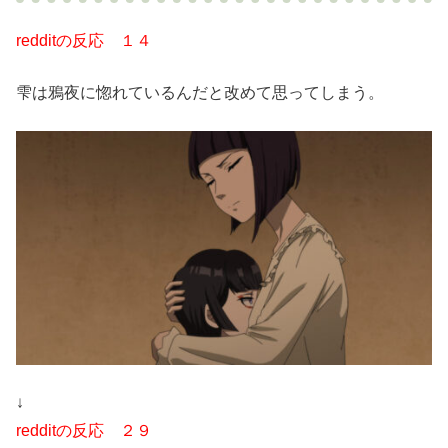
redditの反応 １４
雫は鴉夜に惚れているんだと改めて思ってしまう。
↓
redditの反応 ２９