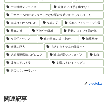
宇宙戦艦ティラミス
映像研には手を出すな！
乙女ゲームの破滅フラグしかない悪役令嬢に転生してしまった…
旗揚げ！けものみち
鬼滅の刃
群れなせ！シートン学園
賢者の孫
五等分の花嫁
荒野のコトブキ飛行隊
今日学んだこと
盾の勇者の成り上がり
慎重勇者
進撃の巨人
世話やきキツネの仙狐さん
絶対魔獣戦線バビロニア
戦姫絶唱シンフォギア
動物
彼方のアストラ
文豪ストレイドッグス
約束のネバーランド
eigotoka
関連記事