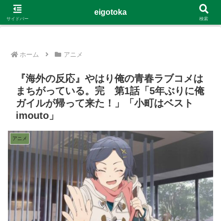
G-4Y8348WE8B
eigotoka
サイドバー
検索
ホーム
アニメ
『海外の反応』やはり俺の青春ラブコメは
まちがっている。完 第1話「5年ぶりに俺
ガイルが帰って来た！」「小町はベスト
imouto」
アニメ