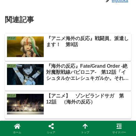
eigotoka
関連記事
『アニメ海外の反応』戦闘員、派遣し
アニメ
ます！ 第9話
『海外の反応』Fate/Grand Order -絶
アニメ
対魔獣戦線バビロニア- 第12話「イ
シュタルかエレシュキガルか。それが
問題」
【アニメ】 ゾンビランドサガ 第
アニメ
12話 （海外の反応）
『海外の反応』ハイキュー!! TO THE
アニメ
TOP 第2話「こんな日向を見るのは辛
ホーム
シェア
トップ
サイドバー
い…。乗り越えて欲しい！」