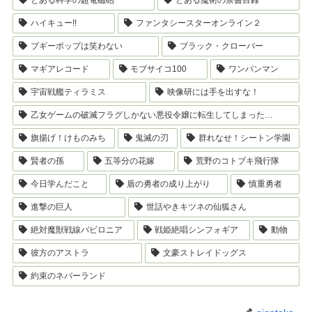
ハイキュー!!
ファンタシースターオンライン２
ブギーポップは笑わない
ブラック・クローバー
マギアレコード
モブサイコ100
ワンパンマン
宇宙戦艦ティラミス
映像研には手を出すな！
乙女ゲームの破滅フラグしかない悪役令嬢に転生してしまった…
旗揚げ！けものみち
鬼滅の刃
群れなせ！シートン学園
賢者の孫
五等分の花嫁
荒野のコトブキ飛行隊
今日学んだこと
盾の勇者の成り上がり
慎重勇者
進撃の巨人
世話やきキツネの仙狐さん
絶対魔獣戦線バビロニア
戦姫絶唱シンフォギア
動物
彼方のアストラ
文豪ストレイドッグス
約束のネバーランド