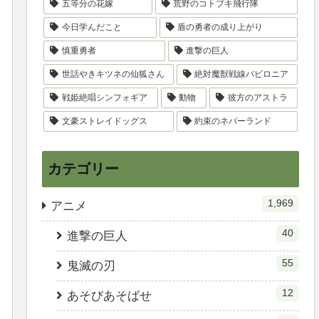
五等分の花嫁
荒野のコトブキ飛行隊
今日学んだこと
盾の勇者の成り上がり
慎重勇者
進撃の巨人
世話やきキツネの仙狐さん
絶対魔獣戦線バビロニア
戦姫絶唱シンフォギア
動物
彼方のアストラ
文豪ストレイドッグス
約束のネバーランド
カテゴリー
1,969
アニメ
40
進撃の巨人
55
鬼滅の刃
12
あそびあそばせ