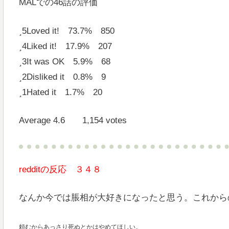
MALでの46話の評価
5
Loved it! 73.7% 850
4
Liked it! 17.9% 207
3
It was OK 5.9% 68
2
Disliked it 0.8% 9
1
Hated it 1.7% 20
Average 4.6 1,154 votes
redditの反応 ３４８
なんか今では脹相が大好きになったと思う。これから
頼むからあっさり死ぬとかはやめてほしい。