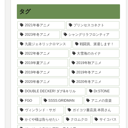
タグ
2021年春アニメ
プリンセスコネクト
2023年冬アニメ
シャングリラフロンティア
九龍ジェネリックロマンス
戦闘員、派遣します！
2022年春アニメ
大雪海のカイナ
2019年夏アニメ
2019年秋アニメ
2019年春アニメ
2019年冬アニメ
2020年春アニメ
2020年冬アニメ
DOUBLE DECKER! ダグ&キリル
Dr.STONE
FGO
SSSS.GRIDMAN
アニメの音楽
ヴィンランド・サガ
ガイコツ書店員 本田さん
かぐや様は告らせたい
クロムクロ
サイコパス