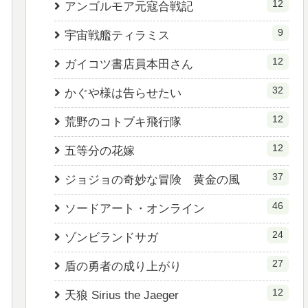
12
アンゴルモア元寇合戦記
9
宇宙戦艦ティラミス
12
ガイコツ書店員本田さん
32
かぐや様は告らせたい
12
荒野のコトブキ飛行隊
12
五等分の花嫁
37
ジョジョの奇妙な冒険 黄金の風
46
ソードアート・オンライン
24
ゾンビランドサガ
27
盾の勇者の成り上がり
12
天狼 Sirius the Jaeger