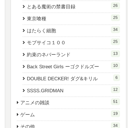
26
とある魔術の禁書目録
25
東京喰種
34
はたらく細胞
25
モブサイコ１００
13
約束のネバーランド
10
Back Street Girls ーゴクドルズー
6
DOUBLE DECKER! ダグ&キリル
12
SSSS.GRIDMAN
51
アニメの雑談
19
ゲーム
34
その他