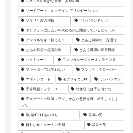
ジョジョの奇妙な冒険 黄金の風
ソードアート・オンライン アリシゼーション
ソマリと森の神様
ゾンビランドサガ
ダンジョンに出会いを求めるのは間違っているだろうか
ダンベル何キロ持てる？
とある科学の一方通行
とある科学の超電磁砲
とある魔術の禁書目録
ハイキュー!!
ファンタシースターオンライン２
ブギーポップは笑わない
ブラック・クローバー
マギアレコード
モブサイコ100
ワンパンマン
宇宙戦艦ティラミス
映像研には手を出すな！
乙女ゲームの破滅フラグしかない悪役令嬢に転生してしま
った…
旗揚げ！けものみち
鬼滅の刃
群れなせ！シートン学園
賢者の孫