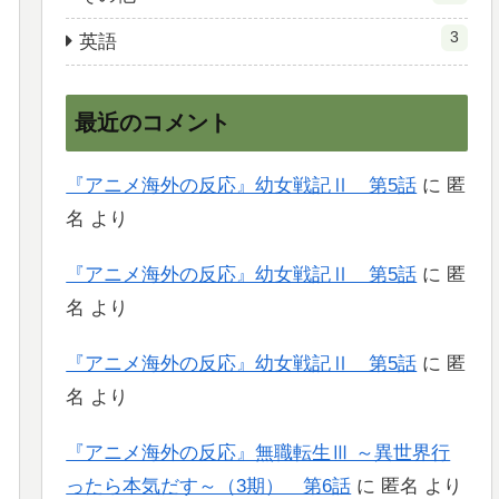
3
英語
最近のコメント
『アニメ海外の反応』幼女戦記Ⅱ 第5話
に
匿
名
より
『アニメ海外の反応』幼女戦記Ⅱ 第5話
に
匿
名
より
『アニメ海外の反応』幼女戦記Ⅱ 第5話
に
匿
名
より
『アニメ海外の反応』無職転生Ⅲ ～異世界行
ったら本気だす～（3期） 第6話
に
匿名
より