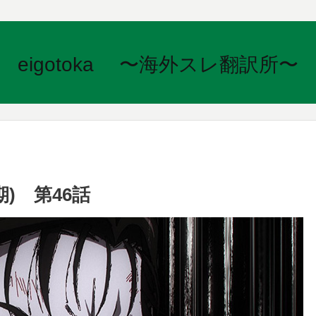
eigotoka 〜海外スレ翻訳所〜
) 第46話