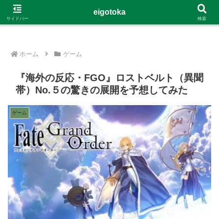
G-4Y8348WE8B
eigotoka
サイドバー
検索
ホーム
ゲーム
『海外の反応・FGO』ロストベルト（異聞
帯）No.５の驚きの展開を予想してみた
ゲーム