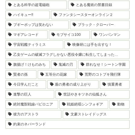
とある科学の超電磁砲
とある魔術の禁書目録
ハイキュー!!
ファンタシースターオンライン２
ブギーポップは笑わない
ブラック・クローバー
マギアレコード
モブサイコ100
ワンパンマン
宇宙戦艦ティラミス
映像研には手を出すな！
乙女ゲームの破滅フラグしかない悪役令嬢に転生してしまった…
旗揚げ！けものみち
鬼滅の刃
群れなせ！シートン学園
賢者の孫
五等分の花嫁
荒野のコトブキ飛行隊
今日学んだこと
盾の勇者の成り上がり
慎重勇者
進撃の巨人
世話やきキツネの仙狐さん
絶対魔獣戦線バビロニア
戦姫絶唱シンフォギア
動物
彼方のアストラ
文豪ストレイドッグス
約束のネバーランド