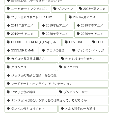
骸骨騎士様、只今異世界へお出掛け中
ニーア オートマタ Ver1.1a
ダンジョン
2025年夏アニメ
プリンセスコネクト！Re:Dive
2021年夏アニメ
2019年夏アニメ
2019年秋アニメ
2019年春アニメ
2019年冬アニメ
2020年春アニメ
2020年冬アニメ
DOUBLE DECKER! ダグ&キリル
Dr.STONE
FGO
SSSS.GRIDMAN
アニメの音楽
ヴィンランド・サガ
ガイコツ書店員 本田さん
かぐや様は告らせたい
クロムクロ
サイコパス
ジョジョの奇妙な冒険 黄金の風
ソードアート・オンライン アリシゼーション
ソマリと森の神様
ゾンビランドサガ
ダンジョンに出会いを求めるのは間違っているだろうか
ダンベル何キロ持てる？
とある科学の一方通行