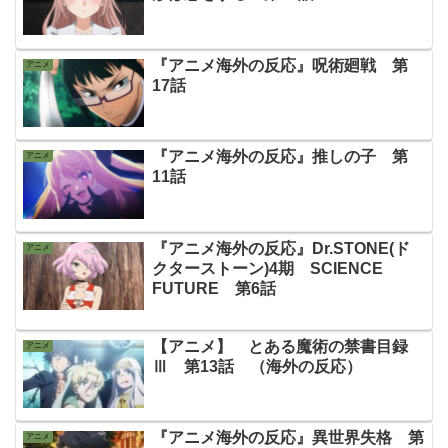
『アニメ海外の反応』呪術廻戦 第
アニメ
17話
『アニメ海外の反応』推しの子 第
アニメ
11話
『アニメ海外の反応』Dr.STONE(ド
アニメ
クターストーン)4期 SCIENCE
FUTURE 第6話
【アニメ】 とある魔術の禁書目録
アニメ
Ⅲ 第13話 （海外の反応）
『アニメ海外の反応』異世界失格 第
アニメ