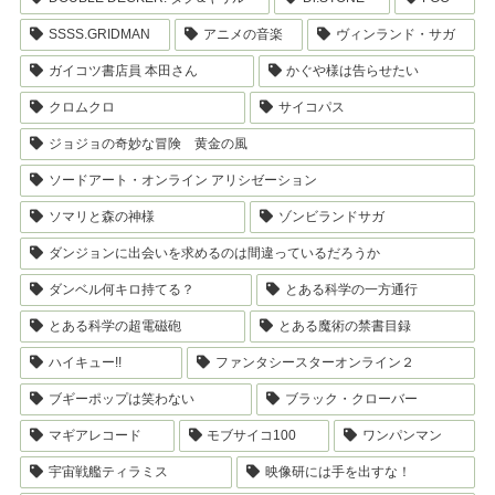
SSSS.GRIDMAN
アニメの音楽
ヴィンランド・サガ
ガイコツ書店員 本田さん
かぐや様は告らせたい
クロムクロ
サイコパス
ジョジョの奇妙な冒険 黄金の風
ソードアート・オンライン アリシゼーション
ソマリと森の神様
ゾンビランドサガ
ダンジョンに出会いを求めるのは間違っているだろうか
ダンベル何キロ持てる？
とある科学の一方通行
とある科学の超電磁砲
とある魔術の禁書目録
ハイキュー!!
ファンタシースターオンライン２
ブギーポップは笑わない
ブラック・クローバー
マギアレコード
モブサイコ100
ワンパンマン
宇宙戦艦ティラミス
映像研には手を出すな！