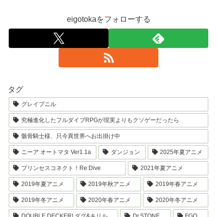
eigotokaをフォローする
タグ
グレイプニル
究極進化したフルダイブRPGが現実よりもクソゲーだったら
骸骨騎士様、只今異世界へお出掛け中
ニーア オートマタ Ver1.1a
ダンジョン
2025年夏アニメ
プリンセスコネクト！Re:Dive
2021年夏アニメ
2019年夏アニメ
2019年秋アニメ
2019年春アニメ
2019年冬アニメ
2020年春アニメ
2020年冬アニメ
DOUBLE DECKER! ダグ&キリル
Dr.STONE
FGO