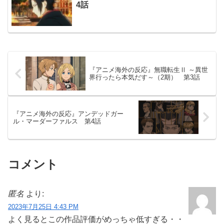
4話
『アニメ海外の反応』無職転生Ⅱ ～異世
界行ったら本気だす～（2期） 第3話
『アニメ海外の反応』アンデッドガー
ル・マーダーファルス 第4話
コメント
匿名
より:
2023年7月25日 4:43 PM
よく見るとこの作品評価がめっちゃ低すぎる・・