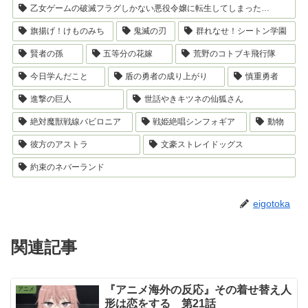
乙女ゲームの破滅フラグしかない悪役令嬢に転生してしまった…
旗揚げ！けものみち
鬼滅の刃
群れなせ！シートン学園
賢者の孫
五等分の花嫁
荒野のコトブキ飛行隊
今日学んだこと
盾の勇者の成り上がり
慎重勇者
進撃の巨人
世話やきキツネの仙狐さん
絶対魔獣戦線バビロニア
戦姫絶唱シンフォギア
動物
彼方のアストラ
文豪ストレイドッグス
約束のネバーランド
eigotoka
関連記事
『アニメ海外の反応』その着せ替え人
アニメ
形は恋をする 第21話