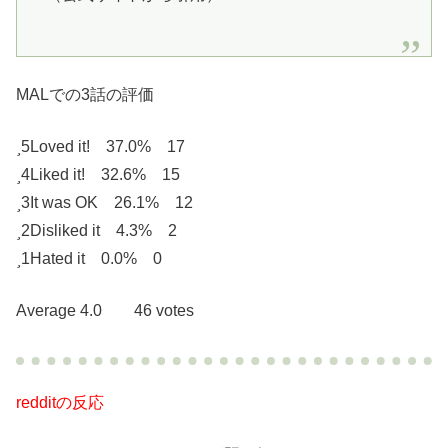
MALでの3話の評価
5
Loved it! 37.0% 17
4
Liked it! 32.6% 15
3
It was OK 26.1% 12
2
Disliked it 4.3% 2
1
Hated it 0.0% 0
Average 4.0 46 votes
redditの反応