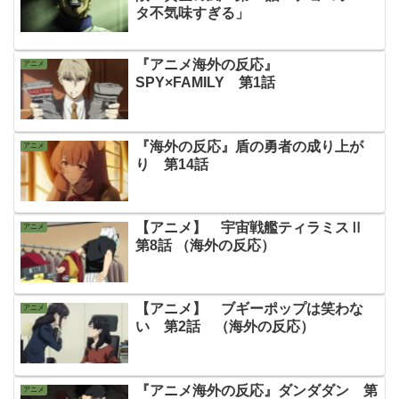
タ不気味すぎる」
『アニメ海外の反応』
アニメ
SPY×FAMILY 第1話
『海外の反応』盾の勇者の成り上が
アニメ
り 第14話
【アニメ】 宇宙戦艦ティラミスⅡ
アニメ
第8話 （海外の反応）
【アニメ】 ブギーポップは笑わな
アニメ
い 第2話 （海外の反応）
『アニメ海外の反応』ダンダダン 第
アニメ