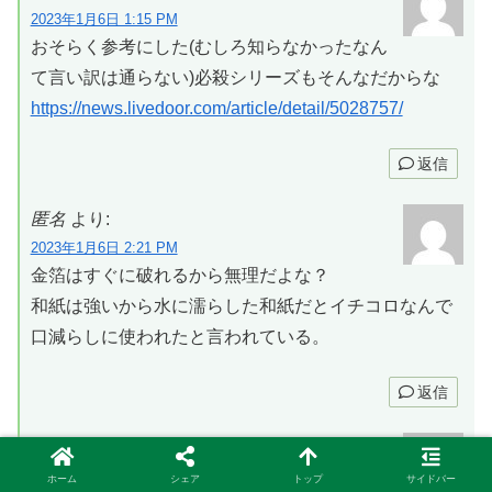
2023年1月6日 1:15 PM
おそらく参考にした(むしろ知らなかったなん
て言い訳は通らない)必殺シリーズもそんなだからな
https://news.livedoor.com/article/detail/5028757/
返信
匿名
より:
2023年1月6日 2:21 PM
金箔はすぐに破れるから無理だよな？
和紙は強いから水に濡らした和紙だとイチコロなんで
口減らしに使われたと言われている。
返信
匿名
より:
2023年1月6日 2:36 PM
ホーム
シェア
トップ
サイドバー