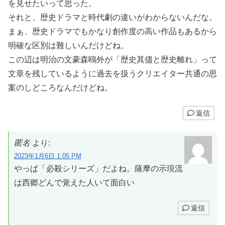
を見せたいって思った。
それと、歴史ドラマと時代劇の違いがわからないんだな。
まぁ、歴史ドラマでもかなり創作度の高い作品もあるから
明確な区別は難しいんだけどね。
この辺は明治の文豪森鴎外が「歴史其儘と歴史離れ」って
文章を残しているように過去を扱うクリエイター共通の思
案のしどころなんだけどね。
返信
匿名
より:
2023年1月6日 1:05 PM
やっぱ「必殺シリーズ」だよね。薩摩の示現流
は西郷どんで覚えた人いて面白い
返信