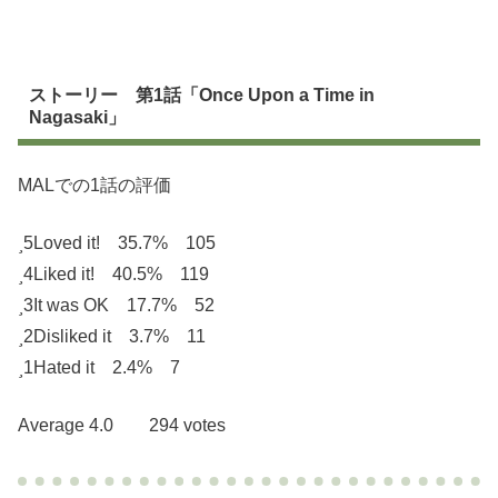
ストーリー 第1話「Once Upon a Time in
Nagasaki」
MALでの1話の評価
5
Loved it! 35.7% 105
4
Liked it! 40.5% 119
3
It was OK 17.7% 52
2
Disliked it 3.7% 11
1
Hated it 2.4% 7
Average 4.0 294 votes