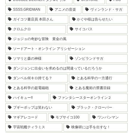
SSSS.GRIDMAN
アニメの音楽
ヴィンランド・サガ
ガイコツ書店員 本田さん
かぐや様は告らせたい
クロムクロ
サイコパス
ジョジョの奇妙な冒険 黄金の風
ソードアート・オンライン アリシゼーション
ソマリと森の神様
ゾンビランドサガ
ダンジョンに出会いを求めるのは間違っているだろうか
ダンベル何キロ持てる？
とある科学の一方通行
とある科学の超電磁砲
とある魔術の禁書目録
ハイキュー!!
ファンタシースターオンライン２
ブギーポップは笑わない
ブラック・クローバー
マギアレコード
モブサイコ100
ワンパンマン
宇宙戦艦ティラミス
映像研には手を出すな！