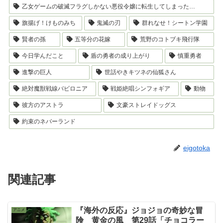
乙女ゲームの破滅フラグしかない悪役令嬢に転生してしまった…
旗揚げ！けものみち
鬼滅の刃
群れなせ！シートン学園
賢者の孫
五等分の花嫁
荒野のコトブキ飛行隊
今日学んだこと
盾の勇者の成り上がり
慎重勇者
進撃の巨人
世話やきキツネの仙狐さん
絶対魔獣戦線バビロニア
戦姫絶唱シンフォギア
動物
彼方のアストラ
文豪ストレイドッグス
約束のネバーランド
eigotoka
関連記事
『海外の反応』ジョジョの奇妙な冒
アニメ
険 黄金の風 第29話「チョコラー