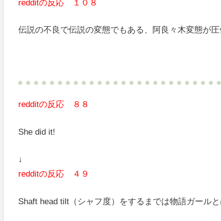
redditの反応 １０８
伝説の不良で伝説の変態でもある、阿良々木変態が圧
redditの反応 ８８
She did it!
↓
redditの反応 ４９
Shaft head tilt（シャフ度）をするまでは物語ガー