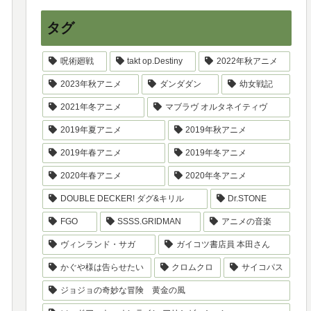
タグ
呪術廻戦
takt op.Destiny
2022年秋アニメ
2023年秋アニメ
ダンダダン
幼女戦記
2021年冬アニメ
マブラヴ オルタネイティヴ
2019年夏アニメ
2019年秋アニメ
2019年春アニメ
2019年冬アニメ
2020年春アニメ
2020年冬アニメ
DOUBLE DECKER! ダグ&キリル
Dr.STONE
FGO
SSSS.GRIDMAN
アニメの音楽
ヴィンランド・サガ
ガイコツ書店員 本田さん
かぐや様は告らせたい
クロムクロ
サイコパス
ジョジョの奇妙な冒険 黄金の風