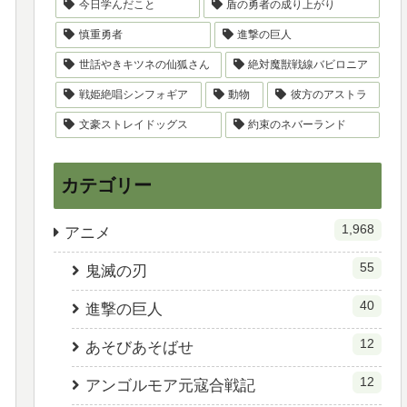
今日学んだこと
盾の勇者の成り上がり
慎重勇者
進撃の巨人
世話やきキツネの仙狐さん
絶対魔獣戦線バビロニア
戦姫絶唱シンフォギア
動物
彼方のアストラ
文豪ストレイドッグス
約束のネバーランド
カテゴリー
1,968
アニメ
55
鬼滅の刃
40
進撃の巨人
12
あそびあそばせ
12
アンゴルモア元寇合戦記