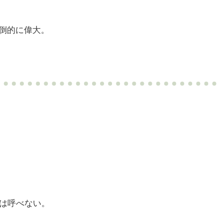
倒的に偉大。
ルとは呼べない。