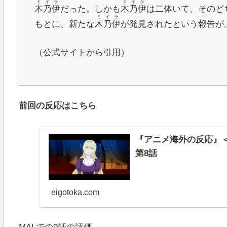
ミイラ
ミイラ
木乃伊
だった。しかも
木乃伊
は二体いて、そのど
ミイラ
もとに、新たな
木乃伊
が発見されたという報告が
（公式サイトから引用）
前回の反応はこちら
『アニメ海外の反応』
第8話
eigotoka.com