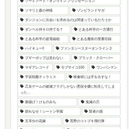
ソードアート・オンライン アリシゼーション
ソマリと森の神様
ゾンビランドサガ
ダンジョンに出会いを求めるのは間違っているだろうか
ダンベル何キロ持てる？
とある科学の一方通行
とある科学の超電磁砲
とある魔術の禁書目録
ハイキュー!!
ファンタシースターオンライン２
ブギーポップは笑わない
ブラック・クローバー
マギアレコード
モブサイコ100
ワンパンマン
宇宙戦艦ティラミス
映像研には手を出すな！
乙女ゲームの破滅フラグしかない悪役令嬢に転生してしま
った…
旗揚げ！けものみち
鬼滅の刃
群れなせ！シートン学園
賢者の孫
五等分の花嫁
荒野のコトブキ飛行隊