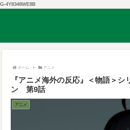
G-4Y8348WE8B
ホーム
アニメ
『アニメ海外の反応』＜物語＞シ
ン 第9話
アニメ