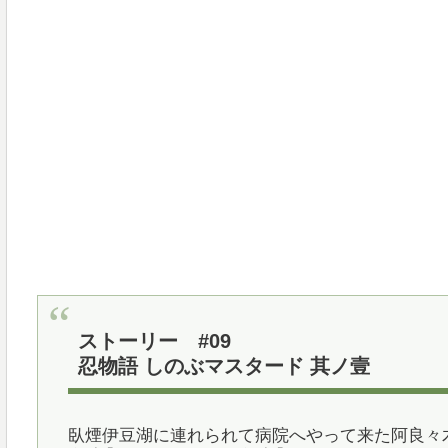
ストーリー #09
忍物語 しのぶマスタード 其ノ壹
臥煙伊豆湖に連れられて病院へやって来た阿良々