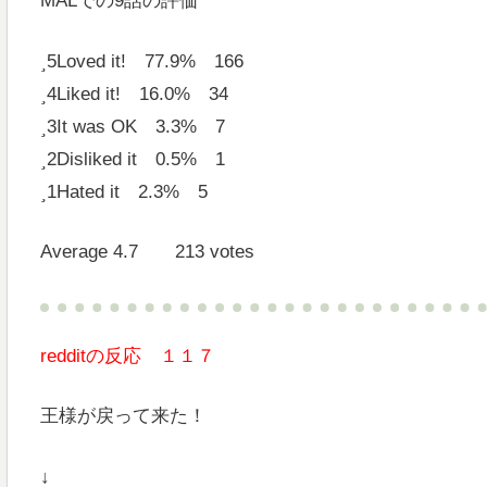
MALでの9話の評価
5
Loved it! 77.9% 166
4
Liked it! 16.0% 34
3
It was OK 3.3% 7
2
Disliked it 0.5% 1
1
Hated it 2.3% 5
Average 4.7 213 votes
redditの反応 １１７
王様が戻って来た！
↓