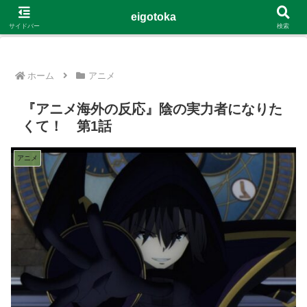
G-4Y8348WE8B
eigotoka
サイドバー
検索
ホーム
アニメ
『アニメ海外の反応』陰の実力者になりた
くて！ 第1話
アニメ