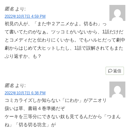
匿名
より:
2022年10月7日 4:59 PM
初見の人が、「また中２アニメかよ。切るわ」っ
て書いてたのがなぁ。ツッコミがいないから、1話だけだ
とコメディだと伝わりにくいかも。でもハルヒだって劇中
劇からはじめて大ヒットしたし、1話で誤解されてもまた
ぶり返すか、も？
返信
匿名
より:
2022年10月7日 6:38 PM
コミカライズしか知らない「にわか」がアニオリ
扱いは草、書籍４巻準拠だぞ
ケーキを三等分にできない奴も見てるんだから「つまん
ね」「切る切る坊主」が