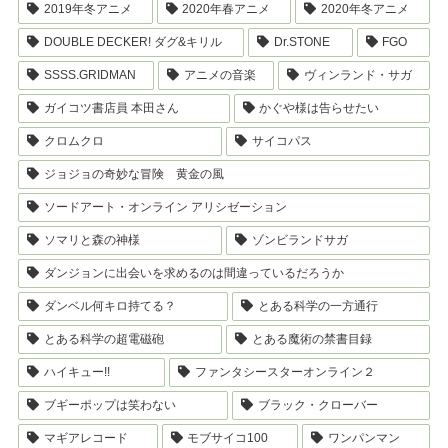
2019年冬アニメ
2020年春アニメ
2020年冬アニメ
DOUBLE DECKER! ダグ&キリル
Dr.STONE
FGO
SSSS.GRIDMAN
アニメの音楽
ヴィンランド・サガ
ガイコツ書店員 本田さん
かぐや様は告らせたい
クロムクロ
サイコパス
ジョジョの奇妙な冒険 黄金の風
ソードアート・オンライン アリシゼーション
ソマリと森の神様
ゾンビランドサガ
ダンジョンに出会いを求めるのは間違っているだろうか
ダンベル何キロ持てる？
とある科学の一方通行
とある科学の超電磁砲
とある魔術の禁書目録
ハイキュー!!
ファンタシースターオンライン２
ブギーポップは笑わない
ブラック・クローバー
マギアレコード
モブサイコ100
ワンパンマン