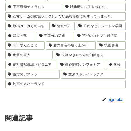
宇宙戦艦ティラミス
映像研には手を出すな！
乙女ゲームの破滅フラグしかない悪役令嬢に転生してしまった…
旗揚げ！けものみち
鬼滅の刃
群れなせ！シートン学園
賢者の孫
五等分の花嫁
荒野のコトブキ飛行隊
今日学んだこと
盾の勇者の成り上がり
慎重勇者
進撃の巨人
世話やきキツネの仙狐さん
絶対魔獣戦線バビロニア
戦姫絶唱シンフォギア
動物
彼方のアストラ
文豪ストレイドッグス
約束のネバーランド
eigotoka
関連記事