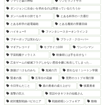
ソマリと森の神様
ゾンビランドサガ
ダンジョンに出会いを求めるのは間違っているだろうか
ダンベル何キロ持てる？
とある科学の一方通行
とある科学の超電磁砲
とある魔術の禁書目録
ハイキュー!!
ファンタシースターオンライン２
ブギーポップは笑わない
ブラック・クローバー
マギアレコード
モブサイコ100
ワンパンマン
宇宙戦艦ティラミス
映像研には手を出すな！
乙女ゲームの破滅フラグしかない悪役令嬢に転生してしまった…
旗揚げ！けものみち
鬼滅の刃
群れなせ！シートン学園
賢者の孫
五等分の花嫁
荒野のコトブキ飛行隊
今日学んだこと
盾の勇者の成り上がり
慎重勇者
進撃の巨人
世話やきキツネの仙狐さん
絶対魔獣戦線バビロニア
戦姫絶唱シンフォギア
動物