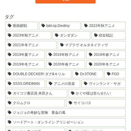
タグ
呪術廻戦
takt op.Destiny
2022年秋アニメ
2023年秋アニメ
ダンダダン
幼女戦記
2021年冬アニメ
マブラヴ オルタネイティヴ
2019年夏アニメ
2019年秋アニメ
2019年春アニメ
2019年冬アニメ
2020年春アニメ
2020年冬アニメ
DOUBLE DECKER! ダグ&キリル
Dr.STONE
FGO
SSSS.GRIDMAN
アニメの音楽
ヴィンランド・サガ
ガイコツ書店員 本田さん
かぐや様は告らせたい
クロムクロ
サイコパス
ジョジョの奇妙な冒険 黄金の風
ソードアート・オンライン アリシゼーション