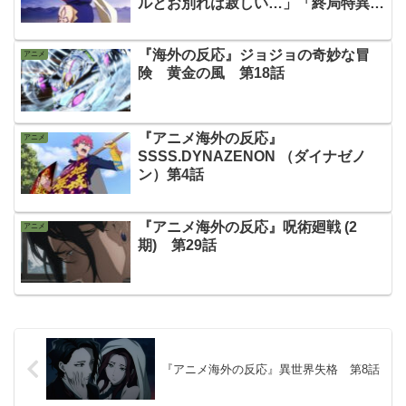
ルとお別れは寂しい…」「終局特異点
も楽しみ！」
『海外の反応』ジョジョの奇妙な冒
アニメ
険 黄金の風 第18話
『アニメ海外の反応』
アニメ
SSSS.DYNAZENON （ダイナゼノ
ン）第4話
『アニメ海外の反応』呪術廻戦 (2
アニメ
期) 第29話
『アニメ海外の反応』異世界失格 第8話