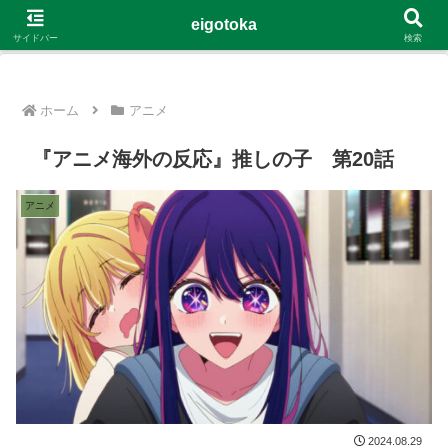
G-4Y8348WE8B
eigotoka
サイドバー
検索
ホーム
アニメ
『アニメ海外の反応』推しの子 第20話
アニメ
2024.08.29