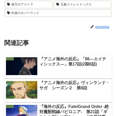
彼方のアストラ
文豪ストレイドッグス
約束のネバーランド
eigotoka
関連記事
『アニメ海外の反応』「86―エイテ
アニメ
ィシックス―」第17話(2期6話)
『アニメ海外の反応』ヴィンランド・
アニメ
サガ シーズン２ 第6話
『海外の反応』Fate/Grand Order -絶
アニメ
対魔獣戦線バビロニア- 第21話「ギ