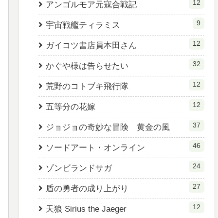
12
アンゴルモア元寇合戦記
9
宇宙戦艦ティラミス
12
ガイコツ書店員本田さん
32
かぐや様は告らせたい
12
荒野のコトブキ飛行隊
12
五等分の花嫁
37
ジョジョの奇妙な冒険 黄金の風
46
ソードアート・オンライン
24
ゾンビランドサガ
27
盾の勇者の成り上がり
12
天狼 Sirius the Jaeger