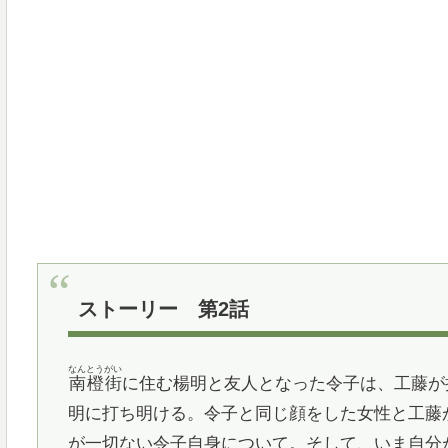
ストーリー 第2話
なんとうがい
南橙街
に住む楊明と友人となった令子は、工藤が
明に打ち明ける。令子と同じ顔をした女性と工藤
が一切ない令子自身について。そして、いま自分