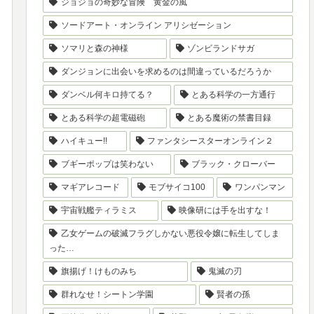
ジョジョの奇妙な冒険 黄金の風
ソードアート・オンライン アリシゼーション
ソマリと森の神様
ゾンビランドサガ
ダンジョンに出会いを求めるのは間違っているだろうか
ダンベル何キロ持てる？
とある科学の一方通行
とある科学の超電磁砲
とある魔術の禁書目録
ハイキュー!!
ファンタシースターオンライン２
ブギーポップは笑わない
ブラック・クローバー
マギアレコード
モブサイコ100
ワンパンマン
宇宙戦艦ティラミス
映像研には手を出すな！
乙女ゲームの破滅フラグしかない悪役令嬢に転生してしま
った…
旗揚げ！けものみち
鬼滅の刃
群れなせ！シートン学園
賢者の孫