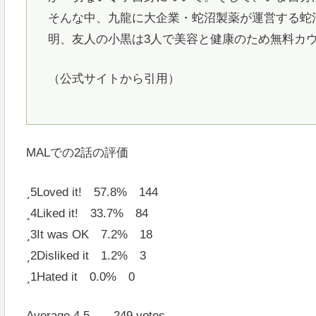
そんな中、九龍に大企業・蛇沼製薬が運営する蛇
明、友人の小黒は3人で美容と健康のため無料カ
（公式サイトから引用）
MALでの2話の評価
5
Loved it! 57.8% 144
4
Liked it! 33.7% 84
3
It was OK 7.2% 18
2
Disliked it 1.2% 3
1
Hated it 0.0% 0
Average 4.5 249 votes