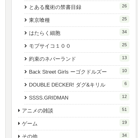
26
とある魔術の禁書目録
25
東京喰種
34
はたらく細胞
25
モブサイコ１００
13
約束のネバーランド
10
Back Street Girls ーゴクドルズー
6
DOUBLE DECKER! ダグ&キリル
12
SSSS.GRIDMAN
51
アニメの雑談
19
ゲーム
34
その他