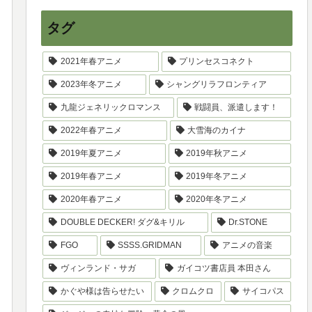
タグ
2021年春アニメ
プリンセスコネクト
2023年冬アニメ
シャングリラフロンティア
九龍ジェネリックロマンス
戦闘員、派遣します！
2022年春アニメ
大雪海のカイナ
2019年夏アニメ
2019年秋アニメ
2019年春アニメ
2019年冬アニメ
2020年春アニメ
2020年冬アニメ
DOUBLE DECKER! ダグ&キリル
Dr.STONE
FGO
SSSS.GRIDMAN
アニメの音楽
ヴィンランド・サガ
ガイコツ書店員 本田さん
かぐや様は告らせたい
クロムクロ
サイコパス