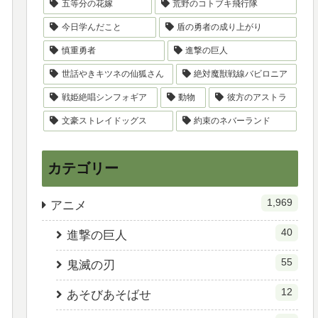
五等分の花嫁
荒野のコトブキ飛行隊
今日学んだこと
盾の勇者の成り上がり
慎重勇者
進撃の巨人
世話やきキツネの仙狐さん
絶対魔獣戦線バビロニア
戦姫絶唱シンフォギア
動物
彼方のアストラ
文豪ストレイドッグス
約束のネバーランド
カテゴリー
1,969
アニメ
40
進撃の巨人
55
鬼滅の刃
12
あそびあそばせ