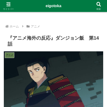
G-4Y8348WE8B
eigotoka
サイドバー
検索
ホーム
アニメ
『アニメ海外の反応』ダンジョン飯 第14
話
アニメ