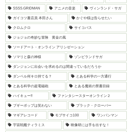
SSSS.GRIDMAN
アニメの音楽
ヴィンランド・サガ
ガイコツ書店員 本田さん
かぐや様は告らせたい
クロムクロ
サイコパス
ジョジョの奇妙な冒険 黄金の風
ソードアート・オンライン アリシゼーション
ソマリと森の神様
ゾンビランドサガ
ダンジョンに出会いを求めるのは間違っているだろうか
ダンベル何キロ持てる？
とある科学の一方通行
とある科学の超電磁砲
とある魔術の禁書目録
ハイキュー!!
ファンタシースターオンライン２
ブギーポップは笑わない
ブラック・クローバー
マギアレコード
モブサイコ100
ワンパンマン
宇宙戦艦ティラミス
映像研には手を出すな！