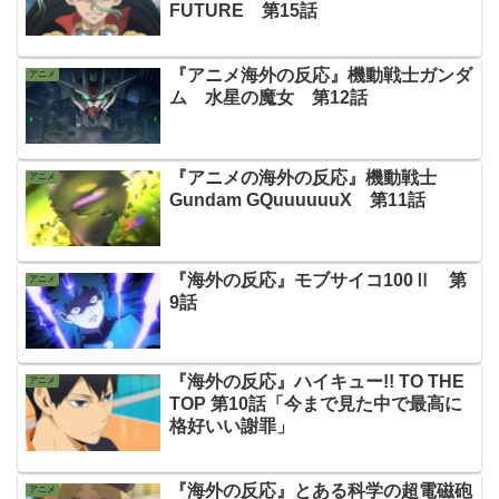
FUTURE 第15話
『アニメ海外の反応』機動戦士ガンダ
アニメ
ム 水星の魔女 第12話
『アニメの海外の反応』機動戦士
アニメ
Gundam GQuuuuuuX 第11話
『海外の反応』モブサイコ100Ⅱ 第
アニメ
9話
『海外の反応』ハイキュー!! TO THE
アニメ
TOP 第10話「今まで見た中で最高に
格好いい謝罪」
『海外の反応』とある科学の超電磁砲
アニメ