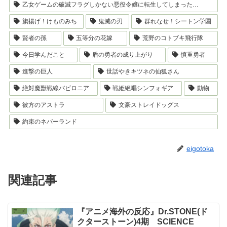
乙女ゲームの破滅フラグしかない悪役令嬢に転生してしまった…
旗揚げ！けものみち
鬼滅の刃
群れなせ！シートン学園
賢者の孫
五等分の花嫁
荒野のコトブキ飛行隊
今日学んだこと
盾の勇者の成り上がり
慎重勇者
進撃の巨人
世話やきキツネの仙狐さん
絶対魔獣戦線バビロニア
戦姫絶唱シンフォギア
動物
彼方のアストラ
文豪ストレイドッグス
約束のネバーランド
eigotoka
関連記事
『アニメ海外の反応』Dr.STONE(ド
アニメ
クターストーン)4期 SCIENCE