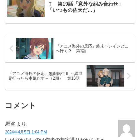
Ｔ 第19話「意外な組み合わせ」
「いつもの佐天だ…」
『アニメ海外の反応』終末トレインどこ
へ行く？ 第1話
『アニメ海外の反応』無職転生Ⅱ ～異世
界行ったら本気だす～（2期） 第13話
コメント
匿名
より:
2024年4月5日 1:04 PM
いけ好かないのは作者の想定通りだからまぁ