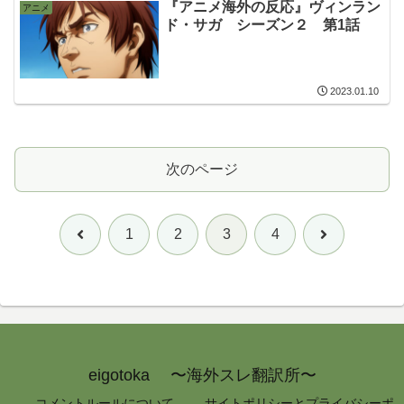
『アニメ海外の反応』ヴィンラン
アニメ
ド・サガ シーズン２ 第1話
2023.01.10
次のページ
前
次
1
2
3
4
へ
へ
eigotoka 〜海外スレ翻訳所〜
コメントルールについて
サイトポリシーとプライバシーポ