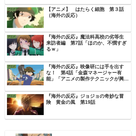
【アニメ】 はたらく細胞 第３話
アニメ
（海外の反応）
『海外の反応』魔法科高校の劣等生
アニメ
来訪者編 第7話「ほのか、不憫すぎ
るｗ」
『海外の反応』映像研には手を出す
アニメ
な！ 第4話「金森マネージャー有
能」「アニメの製作テクニックが興味
深い」
『海外の反応』ジョジョの奇妙な冒
アニメ
険 黄金の風 第19話