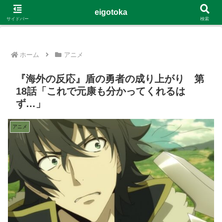
G-4Y8348WE8B
eigotoka
サイドバー
検索
ホーム
アニメ
『海外の反応』盾の勇者の成り上がり 第
18話「これで元康も分かってくれるは
ず…」
アニメ