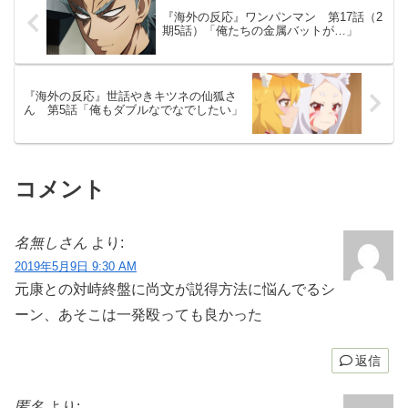
『海外の反応』ワンパンマン 第17話（2
期5話）「俺たちの金属バットが…」
『海外の反応』世話やきキツネの仙狐さ
ん 第5話「俺もダブルなでなでしたい」
コメント
名無しさん
より:
2019年5月9日 9:30 AM
元康との対峙終盤に尚文が説得方法に悩んでるシ
ーン、あそこは一発殴っても良かった
返信
匿名
より: