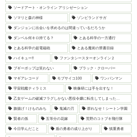
ソードアート・オンライン アリシゼーション
ソマリと森の神様
ゾンビランドサガ
ダンジョンに出会いを求めるのは間違っているだろうか
ダンベル何キロ持てる？
とある科学の一方通行
とある科学の超電磁砲
とある魔術の禁書目録
ハイキュー!!
ファンタシースターオンライン２
ブギーポップは笑わない
ブラック・クローバー
マギアレコード
モブサイコ100
ワンパンマン
宇宙戦艦ティラミス
映像研には手を出すな！
乙女ゲームの破滅フラグしかない悪役令嬢に転生してしまった…
旗揚げ！けものみち
鬼滅の刃
群れなせ！シートン学園
賢者の孫
五等分の花嫁
荒野のコトブキ飛行隊
今日学んだこと
盾の勇者の成り上がり
慎重勇者