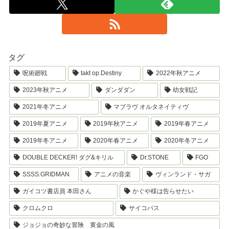
タグ
呪術廻戦
takt op.Destiny
2022年秋アニメ
2023年秋アニメ
ダンダダン
幼女戦記
2021年冬アニメ
マブラヴ オルタネイティヴ
2019年夏アニメ
2019年秋アニメ
2019年春アニメ
2019年冬アニメ
2020年春アニメ
2020年冬アニメ
DOUBLE DECKER! ダグ&キリル
Dr.STONE
FGO
SSSS.GRIDMAN
アニメの音楽
ヴィンランド・サガ
ガイコツ書店員 本田さん
かぐや様は告らせたい
クロムクロ
サイコパス
ジョジョの奇妙な冒険 黄金の風