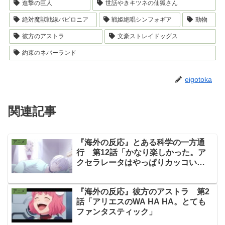
進撃の巨人
世話やきキツネの仙狐さん
絶対魔獣戦線バビロニア
戦姫絶唱シンフォギア
動物
彼方のアストラ
文豪ストレイドッグス
約束のネバーランド
eigotoka
関連記事
『海外の反応』とある科学の一方通
アニメ
行 第12話「かなり楽しかった。ア
クセラレータはやっぱりカッコい
い！」
『海外の反応』彼方のアストラ 第2
アニメ
話「アリエスのWA HA HA。とても
ファンタスティック」