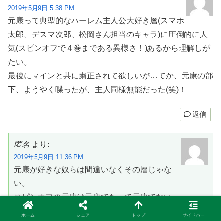
2019年5月9日 5:38 PM
元康って典型的なハーレム主人公大好き層(スマホ
太郎、デスマ次郎、松岡さん担当のキャラ)に圧倒的に人
気(スピンオフで４巻まである異様さ！)あるから理解しが
たい。
最後にマインと共に粛正されて欲しいが…てか、元康の部
下、ようやく喋ったが、主人同様無能だった(笑)！
返信
匿名
より:
2019年5月9日 11:36 PM
元康が好きな奴らは間違いなくその層じゃな
い。
スピンオフの元康は元康であって元康でない。
今のアニメ元康からでは想像もできないようなことに
ホーム
シェア
トップ
サイドバー