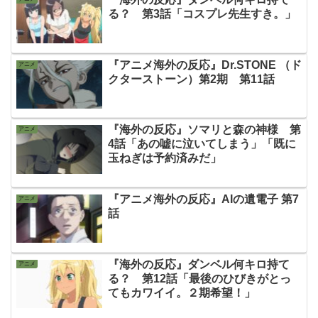
る？ 第3話「コスプレ先生すき。」
『アニメ海外の反応』Dr.STONE （ド
アニメ
クターストーン）第2期 第11話
『海外の反応』ソマリと森の神様 第
アニメ
4話「あの嘘に泣いてしまう」「既に
玉ねぎは予約済みだ」
『アニメ海外の反応』AIの遺電子 第7
アニメ
話
『海外の反応』ダンベル何キロ持て
アニメ
る？ 第12話「最後のひびきがとっ
てもカワイイ。２期希望！」