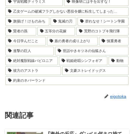
宇宙戦艦ティラミス
映像研には手を出すな！
乙女ゲームの破滅フラグしかない悪役令嬢に転生してしまった…
旗揚げ！けものみち
鬼滅の刃
群れなせ！シートン学園
賢者の孫
五等分の花嫁
荒野のコトブキ飛行隊
今日学んだこと
盾の勇者の成り上がり
慎重勇者
進撃の巨人
世話やきキツネの仙狐さん
絶対魔獣戦線バビロニア
戦姫絶唱シンフォギア
動物
彼方のアストラ
文豪ストレイドッグス
約束のネバーランド
eigotoka
関連記事
『海外の反応』ダンベル何キロ持て
アニメ