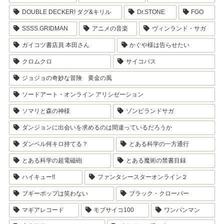
DOUBLE DECKER! ダグ&キリル
Dr.STONE
FGO
SSSS.GRIDMAN
アニメの音楽
ヴィンランド・サガ
ガイコツ書店員 本田さん
かぐや様は告らせたい
クロムクロ
サイコパス
ジョジョの奇妙な冒険 黄金の風
ソードアート・オンライン アリシゼーション
ソマリと森の神様
ゾンビランドサガ
ダンジョンに出会いを求めるのは間違っているだろうか
ダンベル何キロ持てる？
とある科学の一方通行
とある科学の超電磁砲
とある魔術の禁書目録
ハイキュー!!
ファンタシースターオンライン２
ブギーポップは笑わない
ブラック・クローバー
マギアレコード
モブサイコ100
ワンパンマン