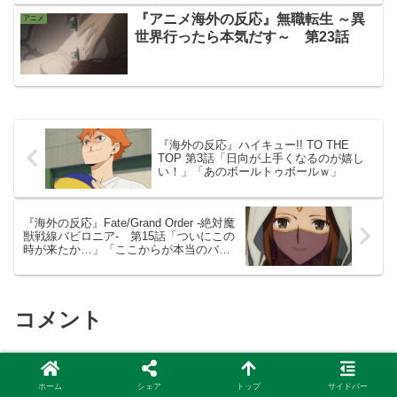
『アニメ海外の反応』無職転生 ～異
アニメ
世界行ったら本気だす～ 第23話
『海外の反応』ハイキュー!! TO THE
TOP 第3話「日向が上手くなるのが嬉し
い！」「あのボールトゥボールｗ」
『海外の反応』Fate/Grand Order -絶対魔
獣戦線バビロニア- 第15話「ついにこの
時が来たか…」「ここからが本当のバビ
ロニア」
コメント
匿名
より:
ホーム
シェア
トップ
サイドバー
2020年1月26日 11:06 AM