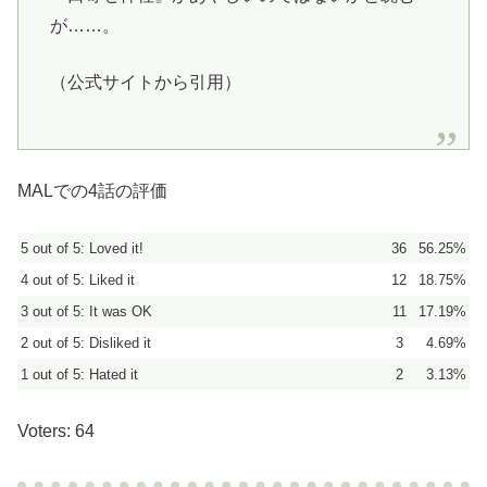
が……。
（公式サイトから引用）
MALでの4話の評価
5 out of 5: Loved it!
36
56.25%
4 out of 5: Liked it
12
18.75%
3 out of 5: It was OK
11
17.19%
2 out of 5: Disliked it
3
4.69%
1 out of 5: Hated it
2
3.13%
Voters: 64