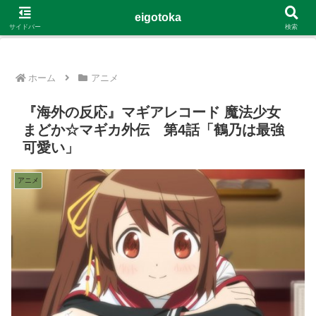
G-4Y8348WE8B
eigotoka
サイドバー
検索
ホーム
アニメ
『海外の反応』マギアレコード 魔法少女
まどか☆マギカ外伝 第4話「鶴乃は最強
可愛い」
アニメ