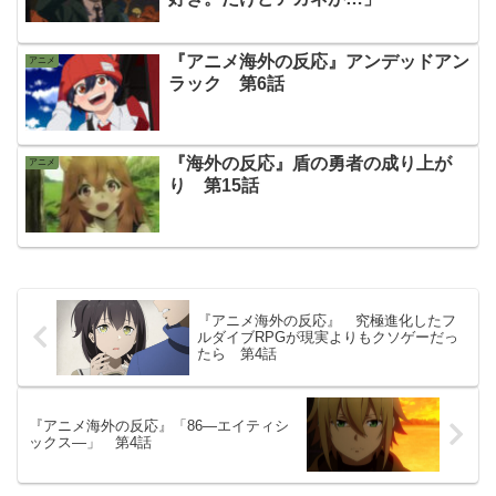
『アニメ海外の反応』アンデッドアン
アニメ
ラック 第6話
『海外の反応』盾の勇者の成り上が
アニメ
り 第15話
『アニメ海外の反応』 究極進化したフ
ルダイブRPGが現実よりもクソゲーだっ
たら 第4話
『アニメ海外の反応』「86―エイティシ
ックス―」 第4話