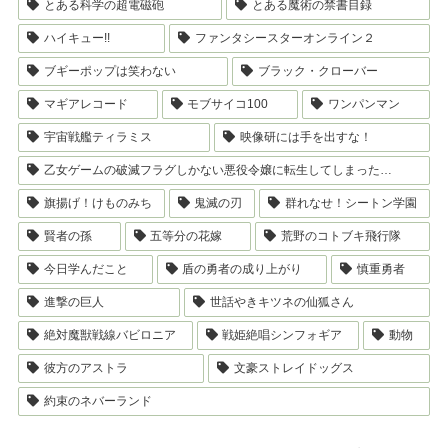
とある科学の超電磁砲
とある魔術の禁書目録
ハイキュー!!
ファンタシースターオンライン２
ブギーポップは笑わない
ブラック・クローバー
マギアレコード
モブサイコ100
ワンパンマン
宇宙戦艦ティラミス
映像研には手を出すな！
乙女ゲームの破滅フラグしかない悪役令嬢に転生してしまった…
旗揚げ！けものみち
鬼滅の刃
群れなせ！シートン学園
賢者の孫
五等分の花嫁
荒野のコトブキ飛行隊
今日学んだこと
盾の勇者の成り上がり
慎重勇者
進撃の巨人
世話やきキツネの仙狐さん
絶対魔獣戦線バビロニア
戦姫絶唱シンフォギア
動物
彼方のアストラ
文豪ストレイドッグス
約束のネバーランド