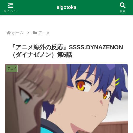
G-4Y8348WE8B
eigotoka
サイドバー
検索
ホーム
アニメ
『アニメ海外の反応』SSSS.DYNAZENON
（ダイナゼノン）第5話
アニメ