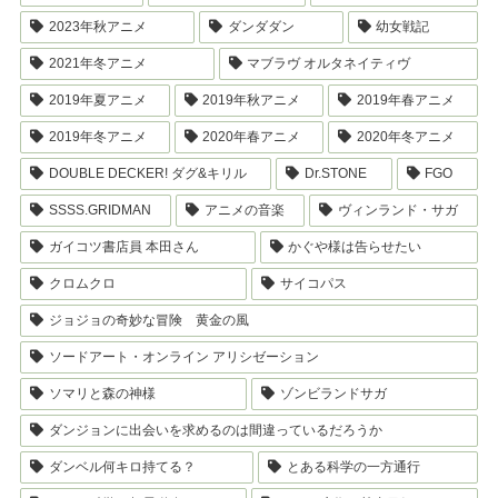
2023年秋アニメ
ダンダダン
幼女戦記
2021年冬アニメ
マブラヴ オルタネイティヴ
2019年夏アニメ
2019年秋アニメ
2019年春アニメ
2019年冬アニメ
2020年春アニメ
2020年冬アニメ
DOUBLE DECKER! ダグ&キリル
Dr.STONE
FGO
SSSS.GRIDMAN
アニメの音楽
ヴィンランド・サガ
ガイコツ書店員 本田さん
かぐや様は告らせたい
クロムクロ
サイコパス
ジョジョの奇妙な冒険 黄金の風
ソードアート・オンライン アリシゼーション
ソマリと森の神様
ゾンビランドサガ
ダンジョンに出会いを求めるのは間違っているだろうか
ダンベル何キロ持てる？
とある科学の一方通行