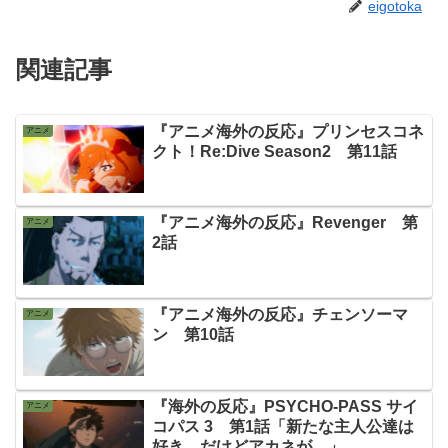
eigotoka
関連記事
『アニメ海外の反応』プリンセスコネ
アニメ
クト！Re:Dive Season2 第11話
『アニメ海外の反応』Revenger 第
アニメ
2話
『アニメ海外の反応』チェンソーマ
アニメ
ン 第10話
『海外の反応』PSYCHO-PASS サイ
アニメ
コパス 3 第1話「新たな主人公達は
好き。だけどアカネが…」