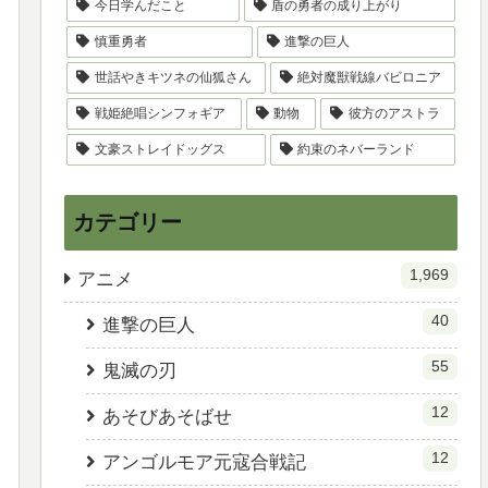
今日学んだこと
盾の勇者の成り上がり
慎重勇者
進撃の巨人
世話やきキツネの仙狐さん
絶対魔獣戦線バビロニア
戦姫絶唱シンフォギア
動物
彼方のアストラ
文豪ストレイドッグス
約束のネバーランド
カテゴリー
1,969
アニメ
40
進撃の巨人
55
鬼滅の刃
12
あそびあそばせ
12
アンゴルモア元寇合戦記