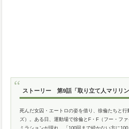
ストーリー 第9話「取り立て人マリリ
死んだ女囚・エートロの姿を借り、徐倫たちと行
ズ）。ある日、運動場で徐倫とF・F（フー・フ
ミラションが現れ、「100回まで続かない方に1