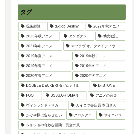
タグ
呪術廻戦
takt op.Destiny
2022年秋アニメ
2023年秋アニメ
ダンダダン
幼女戦記
2021年冬アニメ
マブラヴ オルタネイティヴ
2019年夏アニメ
2019年秋アニメ
2019年春アニメ
2019年冬アニメ
2020年春アニメ
2020年冬アニメ
DOUBLE DECKER! ダグ&キリル
Dr.STONE
FGO
SSSS.GRIDMAN
アニメの音楽
ヴィンランド・サガ
ガイコツ書店員 本田さん
かぐや様は告らせたい
クロムクロ
サイコパス
ジョジョの奇妙な冒険 黄金の風