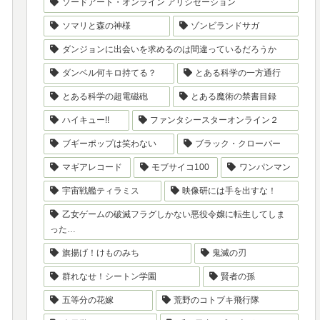
ソードアート・オンライン アリシゼーション
ソマリと森の神様
ゾンビランドサガ
ダンジョンに出会いを求めるのは間違っているだろうか
ダンベル何キロ持てる？
とある科学の一方通行
とある科学の超電磁砲
とある魔術の禁書目録
ハイキュー!!
ファンタシースターオンライン２
ブギーポップは笑わない
ブラック・クローバー
マギアレコード
モブサイコ100
ワンパンマン
宇宙戦艦ティラミス
映像研には手を出すな！
乙女ゲームの破滅フラグしかない悪役令嬢に転生してしま
った…
旗揚げ！けものみち
鬼滅の刃
群れなせ！シートン学園
賢者の孫
五等分の花嫁
荒野のコトブキ飛行隊