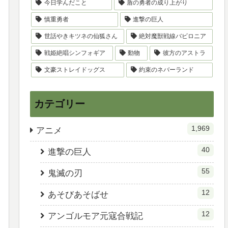
今日学んだこと
盾の勇者の成り上がり
慎重勇者
進撃の巨人
世話やきキツネの仙狐さん
絶対魔獣戦線バビロニア
戦姫絶唱シンフォギア
動物
彼方のアストラ
文豪ストレイドッグス
約束のネバーランド
カテゴリー
1,969
アニメ
40
進撃の巨人
55
鬼滅の刃
12
あそびあそばせ
12
アンゴルモア元寇合戦記