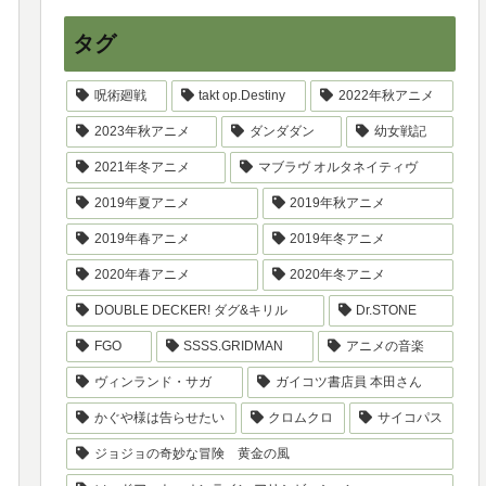
タグ
呪術廻戦
takt op.Destiny
2022年秋アニメ
2023年秋アニメ
ダンダダン
幼女戦記
2021年冬アニメ
マブラヴ オルタネイティヴ
2019年夏アニメ
2019年秋アニメ
2019年春アニメ
2019年冬アニメ
2020年春アニメ
2020年冬アニメ
DOUBLE DECKER! ダグ&キリル
Dr.STONE
FGO
SSSS.GRIDMAN
アニメの音楽
ヴィンランド・サガ
ガイコツ書店員 本田さん
かぐや様は告らせたい
クロムクロ
サイコパス
ジョジョの奇妙な冒険 黄金の風