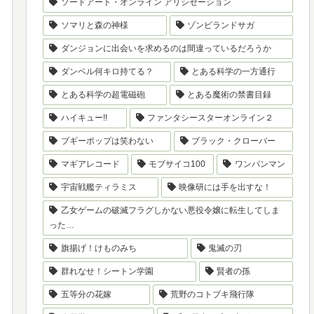
ソードアート・オンライン アリシゼーション
ソマリと森の神様
ゾンビランドサガ
ダンジョンに出会いを求めるのは間違っているだろうか
ダンベル何キロ持てる？
とある科学の一方通行
とある科学の超電磁砲
とある魔術の禁書目録
ハイキュー!!
ファンタシースターオンライン２
ブギーポップは笑わない
ブラック・クローバー
マギアレコード
モブサイコ100
ワンパンマン
宇宙戦艦ティラミス
映像研には手を出すな！
乙女ゲームの破滅フラグしかない悪役令嬢に転生してしま
った…
旗揚げ！けものみち
鬼滅の刃
群れなせ！シートン学園
賢者の孫
五等分の花嫁
荒野のコトブキ飛行隊