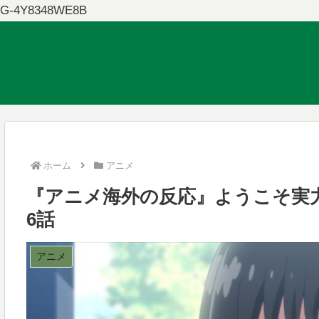
G-4Y8348WE8B
ホーム
アニメ
『アニメ海外の反応』ようこそ実力至上
6話
アニメ