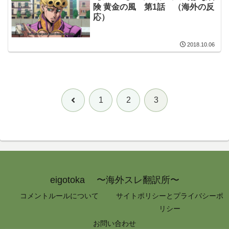
険 黄金の風 第1話 （海外の反
応）
2018.10.06
前
1
2
3
へ
eigotoka 〜海外スレ翻訳所〜
コメントルールについて
サイトポリシーとプライバシーポ
リシー
お問い合わせ