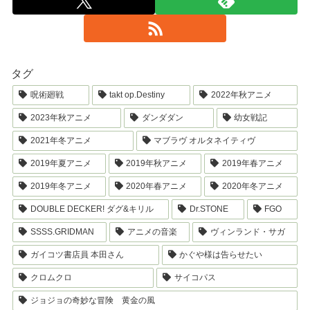
タグ
呪術廻戦
takt op.Destiny
2022年秋アニメ
2023年秋アニメ
ダンダダン
幼女戦記
2021年冬アニメ
マブラヴ オルタネイティヴ
2019年夏アニメ
2019年秋アニメ
2019年春アニメ
2019年冬アニメ
2020年春アニメ
2020年冬アニメ
DOUBLE DECKER! ダグ&キリル
Dr.STONE
FGO
SSSS.GRIDMAN
アニメの音楽
ヴィンランド・サガ
ガイコツ書店員 本田さん
かぐや様は告らせたい
クロムクロ
サイコパス
ジョジョの奇妙な冒険 黄金の風