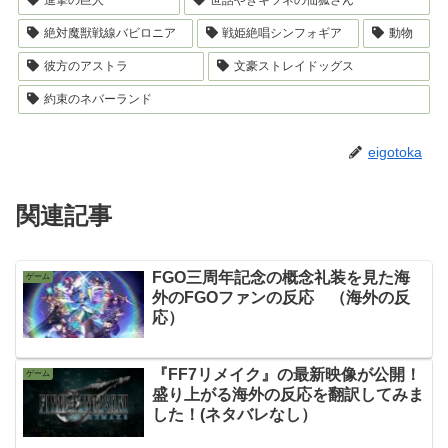
進撃の巨人
世話やきキツネの仙狐さん
絶対魔獣戦線バビロニア
戦姫絶唱シンフォギア
動物
彼方のアストラ
文豪ストレイドッグス
約束のネバーランド
eigotoka
関連記事
FGO三周年記念の概念礼装を見た海
ゲーム
外のFGOファンの反応 （海外の反
応）
『FF7リメイク』の最新映像が公開！
ゲーム
盛り上がる海外の反応を翻訳してみま
した！(ネタバレなし）