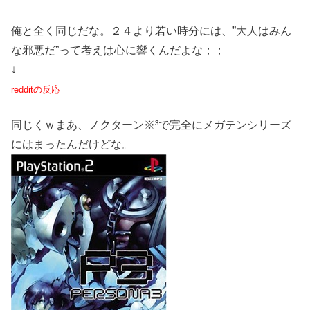
俺と全く同じだな。２４より若い時分には、”大人はみん
な邪悪だ”って考えは心に響くんだよな；；
↓
redditの反応
同じくｗまあ、ノクターン※³で完全にメガテンシリーズ
にはまったんだけどな。