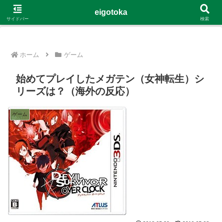
G-4Y8348WE8B
eigotoka
サイドバー
検索
ホーム
ゲーム
始めてプレイしたメガテン（女神転生）シ
リーズは？（海外の反応）
ゲーム