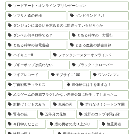
ソードアート・オンライン アリシゼーション
ソマリと森の神様
ゾンビランドサガ
ダンジョンに出会いを求めるのは間違っているだろうか
ダンベル何キロ持てる？
とある科学の一方通行
とある科学の超電磁砲
とある魔術の禁書目録
ハイキュー!!
ファンタシースターオンライン２
ブギーポップは笑わない
ブラック・クローバー
マギアレコード
モブサイコ100
ワンパンマン
宇宙戦艦ティラミス
映像研には手を出すな！
乙女ゲームの破滅フラグしかない悪役令嬢に転生してしまった…
旗揚げ！けものみち
鬼滅の刃
群れなせ！シートン学園
賢者の孫
五等分の花嫁
荒野のコトブキ飛行隊
今日学んだこと
盾の勇者の成り上がり
慎重勇者