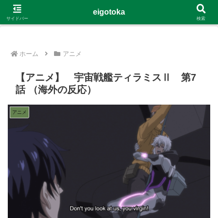
G-4Y8348WE8B
eigotoka
サイドバー
検索
ホーム
アニメ
【アニメ】 宇宙戦艦ティラミスⅡ 第7
話 （海外の反応）
アニメ