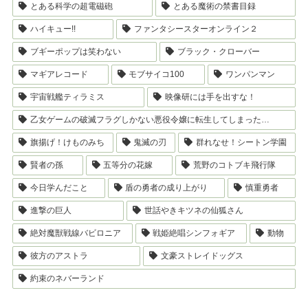
とある科学の超電磁砲
とある魔術の禁書目録
ハイキュー!!
ファンタシースターオンライン２
ブギーポップは笑わない
ブラック・クローバー
マギアレコード
モブサイコ100
ワンパンマン
宇宙戦艦ティラミス
映像研には手を出すな！
乙女ゲームの破滅フラグしかない悪役令嬢に転生してしまった…
旗揚げ！けものみち
鬼滅の刃
群れなせ！シートン学園
賢者の孫
五等分の花嫁
荒野のコトブキ飛行隊
今日学んだこと
盾の勇者の成り上がり
慎重勇者
進撃の巨人
世話やきキツネの仙狐さん
絶対魔獣戦線バビロニア
戦姫絶唱シンフォギア
動物
彼方のアストラ
文豪ストレイドッグス
約束のネバーランド