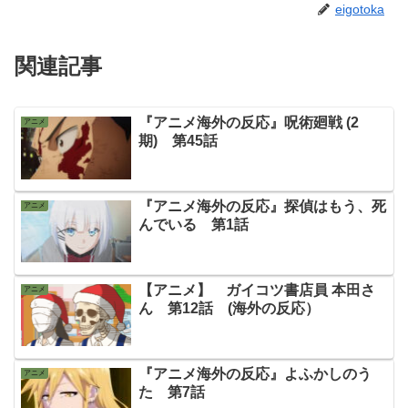
eigotoka
関連記事
『アニメ海外の反応』呪術廻戦 (2
アニメ
期) 第45話
『アニメ海外の反応』探偵はもう、死
アニメ
んでいる 第1話
【アニメ】 ガイコツ書店員 本田さ
アニメ
ん 第12話 (海外の反応）
『アニメ海外の反応』よふかしのう
アニメ
た 第7話