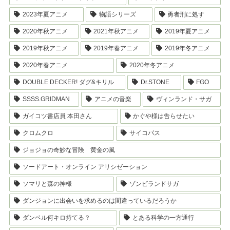
2023年夏アニメ
物語シリーズ
勇者刑に処す
2020年秋アニメ
2021年秋アニメ
2019年夏アニメ
2019年秋アニメ
2019年春アニメ
2019年冬アニメ
2020年春アニメ
2020年冬アニメ
DOUBLE DECKER! ダグ&キリル
Dr.STONE
FGO
SSSS.GRIDMAN
アニメの音楽
ヴィンランド・サガ
ガイコツ書店員 本田さん
かぐや様は告らせたい
クロムクロ
サイコパス
ジョジョの奇妙な冒険 黄金の風
ソードアート・オンライン アリシゼーション
ソマリと森の神様
ゾンビランドサガ
ダンジョンに出会いを求めるのは間違っているだろうか
ダンベル何キロ持てる？
とある科学の一方通行