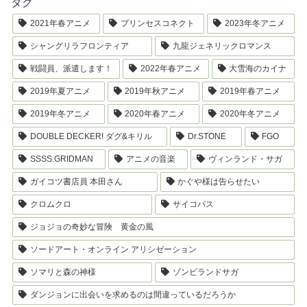
タグ
2021年春アニメ
プリンセスコネクト
2023年冬アニメ
シャングリラフロンティア
九龍ジェネリックロマンス
戦闘員、派遣します！
2022年春アニメ
大雪海のカイナ
2019年夏アニメ
2019年秋アニメ
2019年春アニメ
2019年冬アニメ
2020年春アニメ
2020年冬アニメ
DOUBLE DECKER! ダグ&キリル
Dr.STONE
FGO
SSSS.GRIDMAN
アニメの音楽
ヴィンランド・サガ
ガイコツ書店員 本田さん
かぐや様は告らせたい
クロムクロ
サイコパス
ジョジョの奇妙な冒険 黄金の風
ソードアート・オンライン アリシゼーション
ソマリと森の神様
ゾンビランドサガ
ダンジョンに出会いを求めるのは間違っているだろうか