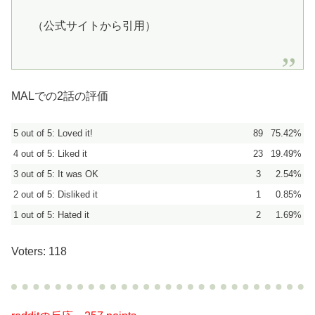
（公式サイトから引用）
MALでの2話の評価
5 out of 5: Loved it!
89
75.42%
4 out of 5: Liked it
23
19.49%
3 out of 5: It was OK
3
2.54%
2 out of 5: Disliked it
1
0.85%
1 out of 5: Hated it
2
1.69%
Voters: 118