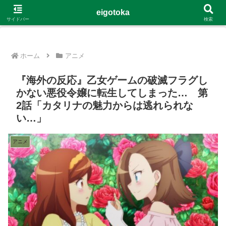
G-4Y8348WE8B
eigotoka
サイドバー
検索
ホーム
アニメ
『海外の反応』乙女ゲームの破滅フラグし
かない悪役令嬢に転生してしまった… 第
2話「カタリナの魅力からは逃れられな
い…」
アニメ