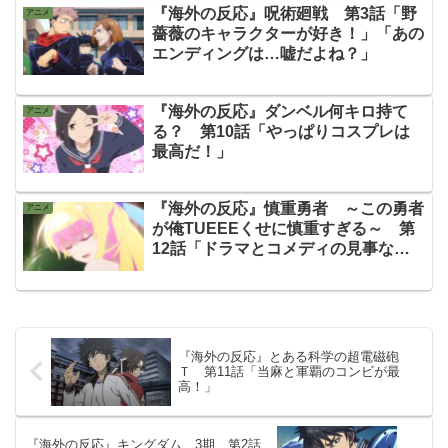
『海外の反応』呪術廻戦 第3話「野
アニメ
薔薇のキャラクターが好き！」「あの
エンディングは…嘘だよね？」
『海外の反応』ダンベル何キロ持て
アニメ
る？ 第10話「やっぱりコスプレは
最高だ！」
『海外の反応』慎重勇者 ～この勇者
アニメ
が俺TUEEEくせに慎重すぎる～ 第
12話「ドラマとコメディの見事な融
合」「絶対に2期希望！」
『海外の反応』とある科学の超電磁砲
Ｔ 第11話「当麻と軍覇のコンビが最
高！」
『海外の反応』キングダム 3期 第2話