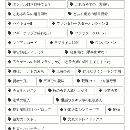
ダンベル何キロ持てる？
とある科学の一方通行
とある科学の超電磁砲
とある魔術の禁書目録
ハイキュー!!
ファンタシースターオンライン２
ブギーポップは笑わない
ブラック・クローバー
マギアレコード
モブサイコ100
ワンパンマン
宇宙戦艦ティラミス
映像研には手を出すな！
乙女ゲームの破滅フラグしかない悪役令嬢に転生してしまった…
旗揚げ！けものみち
鬼滅の刃
群れなせ！シートン学園
賢者の孫
五等分の花嫁
荒野のコトブキ飛行隊
今日学んだこと
盾の勇者の成り上がり
慎重勇者
進撃の巨人
世話やきキツネの仙狐さん
絶対魔獣戦線バビロニア
戦姫絶唱シンフォギア
動物
彼方のアストラ
文豪ストレイドッグス
約束のネバーランド