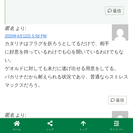
返信
匿名
より:
2020年4月12日 5:58 PM
カタリナはフラグを折ろうとしてるだけで、相手
に好意を持っているわけでも心を開いているわけでもな
い。
ゲオルドに対しても未だに逃げ出せる用意をしてる。
バカリナだから耐えられる状況であり、普通ならストレス
マックスだろう。
返信
匿名
より:
2020年4月12日 7:57 PM
男は薔薇
ホーム
シェア
トップ
サイドバー