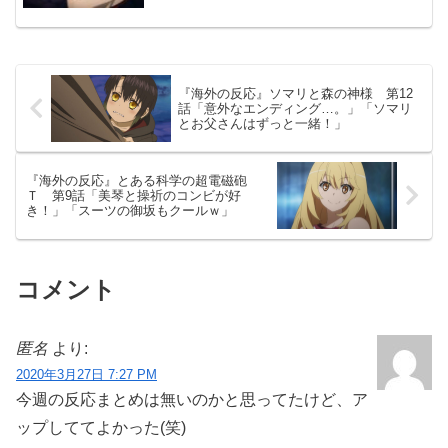
不気味すぎる…」
『海外の反応』ソマリと森の神様 第12
話「意外なエンディング…。」「ソマリ
とお父さんはずっと一緒！」
『海外の反応』とある科学の超電磁砲
Ｔ 第9話「美琴と操祈のコンビが好
き！」「スーツの御坂もクールｗ」
コメント
匿名
より:
2020年3月27日 7:27 PM
今週の反応まとめは無いのかと思ってたけど、ア
ップしててよかった(笑)