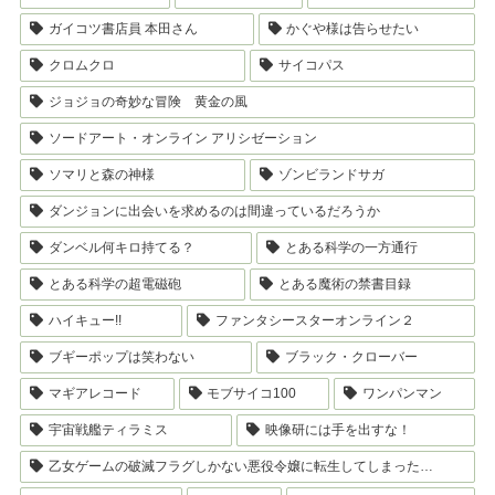
ガイコツ書店員 本田さん
かぐや様は告らせたい
クロムクロ
サイコパス
ジョジョの奇妙な冒険 黄金の風
ソードアート・オンライン アリシゼーション
ソマリと森の神様
ゾンビランドサガ
ダンジョンに出会いを求めるのは間違っているだろうか
ダンベル何キロ持てる？
とある科学の一方通行
とある科学の超電磁砲
とある魔術の禁書目録
ハイキュー!!
ファンタシースターオンライン２
ブギーポップは笑わない
ブラック・クローバー
マギアレコード
モブサイコ100
ワンパンマン
宇宙戦艦ティラミス
映像研には手を出すな！
乙女ゲームの破滅フラグしかない悪役令嬢に転生してしまった…