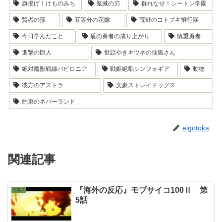
旗揚げ！けものみち
鬼滅の刃
群れなせ！シートン学園
賢者の孫
五等分の花嫁
荒野のコトブキ飛行隊
今日学んだこと
盾の勇者の成り上がり
慎重勇者
進撃の巨人
世話やきキツネの仙狐さん
絶対魔獣戦線バビロニア
戦姫絶唱シンフォギア
動物
彼方のアストラ
文豪ストレイドッグス
約束のネバーランド
eigotoka
関連記事
『海外の反応』モブサイコ100Ⅱ 第
アニメ
5話