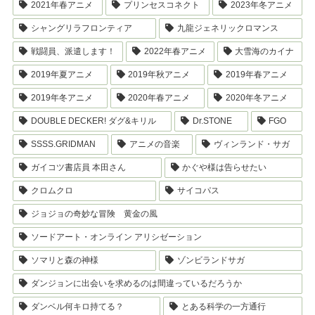
2021年春アニメ
プリンセスコネクト
2023年冬アニメ
シャングリラフロンティア
九龍ジェネリックロマンス
戦闘員、派遣します！
2022年春アニメ
大雪海のカイナ
2019年夏アニメ
2019年秋アニメ
2019年春アニメ
2019年冬アニメ
2020年春アニメ
2020年冬アニメ
DOUBLE DECKER! ダグ&キリル
Dr.STONE
FGO
SSSS.GRIDMAN
アニメの音楽
ヴィンランド・サガ
ガイコツ書店員 本田さん
かぐや様は告らせたい
クロムクロ
サイコパス
ジョジョの奇妙な冒険 黄金の風
ソードアート・オンライン アリシゼーション
ソマリと森の神様
ゾンビランドサガ
ダンジョンに出会いを求めるのは間違っているだろうか
ダンベル何キロ持てる？
とある科学の一方通行