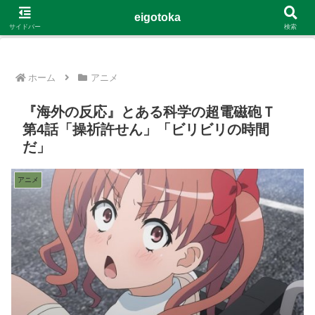
G-4Y8348WE8B
eigotoka
サイドバー
検索
ホーム
アニメ
『海外の反応』とある科学の超電磁砲Ｔ
第4話「操祈許せん」「ビリビリの時間
だ」
アニメ