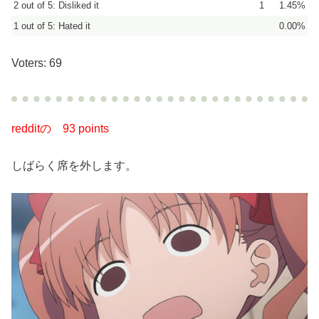
2 out of 5: Disliked it
1
1.45%
1 out of 5: Hated it
0.00%
Voters: 69
redditの
93 points
しばらく席を外します。