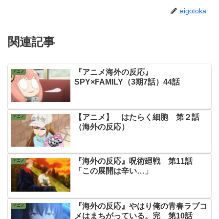
eigotoka
関連記事
『アニメ海外の反応』
アニメ
SPY×FAMILY（3期7話）44話
【アニメ】 はたらく細胞 第２話
アニメ
（海外の反応）
『海外の反応』呪術廻戦 第11話
アニメ
「この展開は辛い…」
『海外の反応』やはり俺の青春ラブコ
アニメ
メはまちがっている。完 第10話