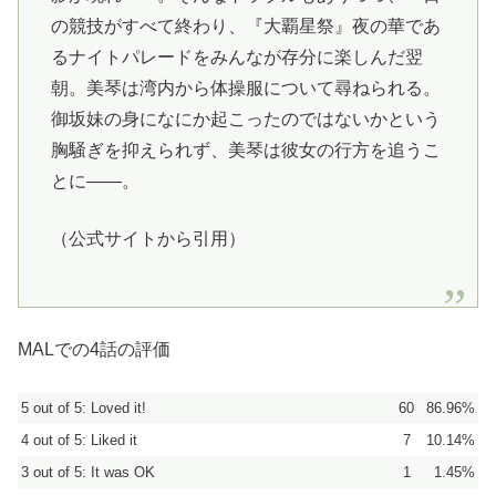
の競技がすべて終わり、『大覇星祭』夜の華であ
るナイトパレードをみんなが存分に楽しんだ翌
朝。美琴は湾内から体操服について尋ねられる。
御坂妹の身になにか起こったのではないかという
胸騒ぎを抑えられず、美琴は彼女の行方を追うこ
とに――。
（公式サイトから引用）
MALでの4話の評価
5 out of 5: Loved it!
60
86.96%
4 out of 5: Liked it
7
10.14%
3 out of 5: It was OK
1
1.45%