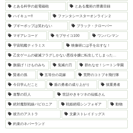
とある科学の超電磁砲
とある魔術の禁書目録
ハイキュー!!
ファンタシースターオンライン２
ブギーポップは笑わない
ブラック・クローバー
マギアレコード
モブサイコ100
ワンパンマン
宇宙戦艦ティラミス
映像研には手を出すな！
乙女ゲームの破滅フラグしかない悪役令嬢に転生してしまった…
旗揚げ！けものみち
鬼滅の刃
群れなせ！シートン学園
賢者の孫
五等分の花嫁
荒野のコトブキ飛行隊
今日学んだこと
盾の勇者の成り上がり
慎重勇者
進撃の巨人
世話やきキツネの仙狐さん
絶対魔獣戦線バビロニア
戦姫絶唱シンフォギア
動物
彼方のアストラ
文豪ストレイドッグス
約束のネバーランド