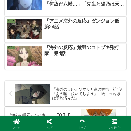
「何故だ八幡…」「先生と陽乃は天使
と悪魔」
『アニメ海外の反応』ダンジョン飯
アニメ
第24話
『海外の反応』荒野のコトブキ飛行
アニメ
隊 第4話
『海外の反応』ソマリと森の神様 第4話
「あの嘘に泣いてしまう」「既に玉ねぎ
は予約済みだ」
『海外の反応』ハイキュー!! TO THE
TOP 第4話「健やかすぎる男、日向」
「あのスパイクは凄かった！」
ホーム
シェア
トップ
サイドバー