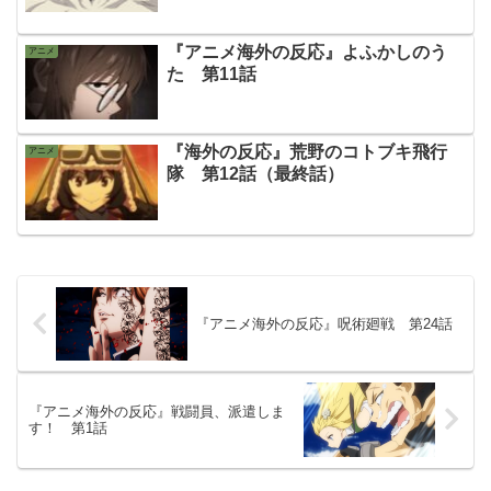
『アニメ海外の反応』よふかしのう
アニメ
た 第11話
『海外の反応』荒野のコトブキ飛行
アニメ
隊 第12話（最終話）
『アニメ海外の反応』呪術廻戦 第24話
『アニメ海外の反応』戦闘員、派遣しま
す！ 第1話