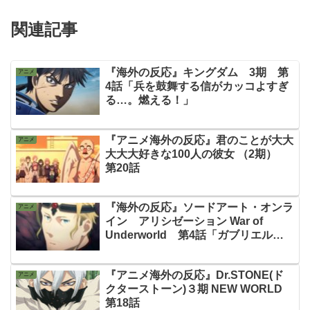
関連記事
『海外の反応』キングダム 3期 第
アニメ
4話「兵を鼓舞する信がカッコよすぎ
る…。燃える！」
『アニメ海外の反応』君のことが大大
アニメ
大大大好きな100人の彼女 （2期）
第20話
『海外の反応』ソードアート・オンラ
アニメ
イン アリシゼーション War of
Underworld 第4話「ガブリエルが
不気味すぎる…」
『アニメ海外の反応』Dr.STONE(ド
アニメ
クターストーン)３期 NEW WORLD
第18話