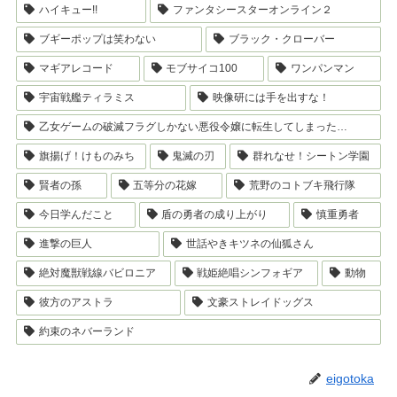
ハイキュー!!
ファンタシースターオンライン２
ブギーポップは笑わない
ブラック・クローバー
マギアレコード
モブサイコ100
ワンパンマン
宇宙戦艦ティラミス
映像研には手を出すな！
乙女ゲームの破滅フラグしかない悪役令嬢に転生してしまった…
旗揚げ！けものみち
鬼滅の刃
群れなせ！シートン学園
賢者の孫
五等分の花嫁
荒野のコトブキ飛行隊
今日学んだこと
盾の勇者の成り上がり
慎重勇者
進撃の巨人
世話やきキツネの仙狐さん
絶対魔獣戦線バビロニア
戦姫絶唱シンフォギア
動物
彼方のアストラ
文豪ストレイドッグス
約束のネバーランド
eigotoka