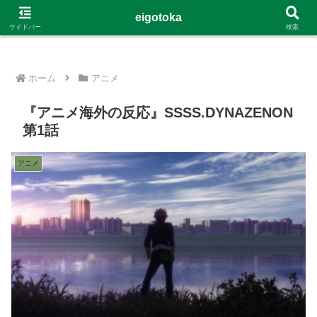
G-4Y8348WE8B
eigotoka
サイドバー
検索
ホーム
アニメ
『アニメ海外の反応』SSSS.DYNAZENON
第1話
アニメ