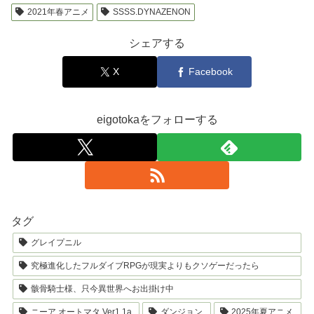
2021年春アニメ
SSSS.DYNAZENON
シェアする
X
Facebook
eigotokaをフォローする
タグ
グレイプニル
究極進化したフルダイブRPGが現実よりもクソゲーだったら
骸骨騎士様、只今異世界へお出掛け中
ニーア オートマタ Ver1.1a
ダンジョン
2025年夏アニメ