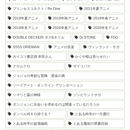
プリンセスコネクト！Re:Dive
2021年夏アニメ
2019年夏アニメ
2019年秋アニメ
2019年春アニメ
2019年冬アニメ
2020年春アニメ
2020年冬アニメ
DOUBLE DECKER! ダグ&キリル
Dr.STONE
FGO
SSSS.GRIDMAN
アニメの音楽
ヴィンランド・サガ
ガイコツ書店員 本田さん
かぐや様は告らせたい
クロムクロ
サイコパス
ジョジョの奇妙な冒険 黄金の風
ソードアート・オンライン アリシゼーション
ソマリと森の神様
ゾンビランドサガ
ダンジョンに出会いを求めるのは間違っているだろうか
ダンベル何キロ持てる？
とある科学の一方通行
とある科学の超電磁砲
とある魔術の禁書目録