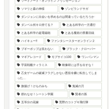
ソードアート・オンライン アリシゼーション
ソマリと森の神様
ゾンビランドサガ
ダンジョンに出会いを求めるのは間違っているだろうか
ダンベル何キロ持てる？
とある科学の一方通行
とある科学の超電磁砲
とある魔術の禁書目録
ハイキュー!!
ファンタシースターオンライン２
ブギーポップは笑わない
ブラック・クローバー
マギアレコード
モブサイコ100
ワンパンマン
宇宙戦艦ティラミス
映像研には手を出すな！
乙女ゲームの破滅フラグしかない悪役令嬢に転生してしま
った…
旗揚げ！けものみち
鬼滅の刃
群れなせ！シートン学園
賢者の孫
五等分の花嫁
荒野のコトブキ飛行隊