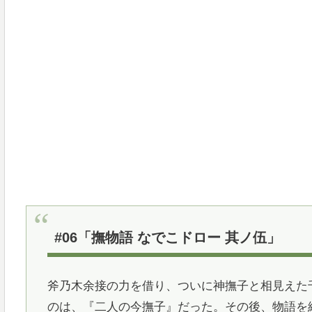
#06「撫物語 なでこドロー 其ノ伍」
斧乃木余接の力を借り、ついに神撫子と相見えた
のは、『二人の今撫子』だった。その後、物語を