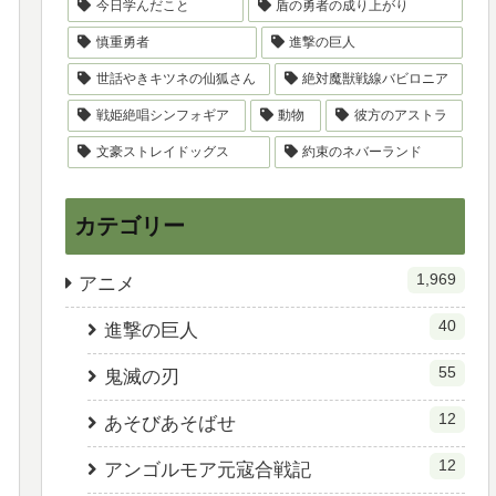
今日学んだこと
盾の勇者の成り上がり
慎重勇者
進撃の巨人
世話やきキツネの仙狐さん
絶対魔獣戦線バビロニア
戦姫絶唱シンフォギア
動物
彼方のアストラ
文豪ストレイドッグス
約束のネバーランド
カテゴリー
1,969
アニメ
40
進撃の巨人
55
鬼滅の刃
12
あそびあそばせ
12
アンゴルモア元寇合戦記