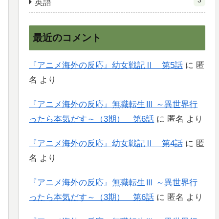
3
英語
最近のコメント
『アニメ海外の反応』幼女戦記Ⅱ 第5話
に
匿
名
より
『アニメ海外の反応』無職転生Ⅲ ～異世界行
ったら本気だす～（3期） 第6話
に
匿名
より
『アニメ海外の反応』幼女戦記Ⅱ 第4話
に
匿
名
より
『アニメ海外の反応』無職転生Ⅲ ～異世界行
ったら本気だす～（3期） 第6話
に
匿名
より