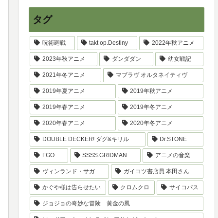
タグ
呪術廻戦
takt op.Destiny
2022年秋アニメ
2023年秋アニメ
ダンダダン
幼女戦記
2021年冬アニメ
マブラヴ オルタネイティヴ
2019年夏アニメ
2019年秋アニメ
2019年春アニメ
2019年冬アニメ
2020年春アニメ
2020年冬アニメ
DOUBLE DECKER! ダグ&キリル
Dr.STONE
FGO
SSSS.GRIDMAN
アニメの音楽
ヴィンランド・サガ
ガイコツ書店員 本田さん
かぐや様は告らせたい
クロムクロ
サイコパス
ジョジョの奇妙な冒険 黄金の風