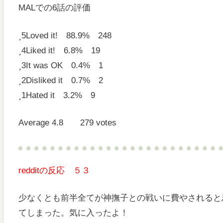
MALでの6話の評価
5
Loved it! 88.9% 248
4
Liked it! 6.8% 19
3
It was OK 0.4% 1
2
Disliked it 0.7% 2
1
Hated it 3.2% 9
Average 4.8 279 votes
redditの反応 ５３
少なくとも前半全てが神撫子との戦いに費やされると
てしまった。気に入ったよ！