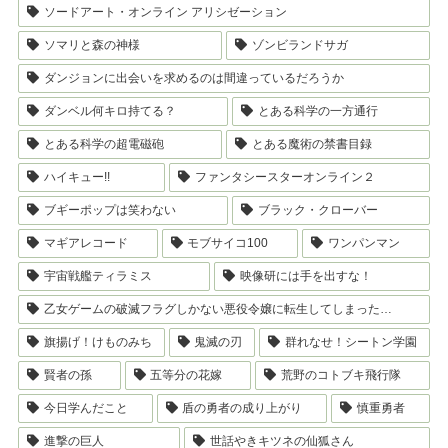
ソードアート・オンライン アリシゼーション
ソマリと森の神様
ゾンビランドサガ
ダンジョンに出会いを求めるのは間違っているだろうか
ダンベル何キロ持てる？
とある科学の一方通行
とある科学の超電磁砲
とある魔術の禁書目録
ハイキュー!!
ファンタシースターオンライン２
ブギーポップは笑わない
ブラック・クローバー
マギアレコード
モブサイコ100
ワンパンマン
宇宙戦艦ティラミス
映像研には手を出すな！
乙女ゲームの破滅フラグしかない悪役令嬢に転生してしまった…
旗揚げ！けものみち
鬼滅の刃
群れなせ！シートン学園
賢者の孫
五等分の花嫁
荒野のコトブキ飛行隊
今日学んだこと
盾の勇者の成り上がり
慎重勇者
進撃の巨人
世話やきキツネの仙狐さん