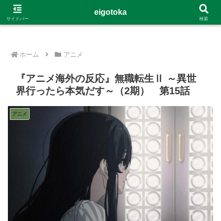
G-4Y8348WE8B
eigotoka
サイドバー
検索
ホーム
アニメ
『アニメ海外の反応』無職転生Ⅱ ～異世
界行ったら本気だす～（2期） 第15話
アニメ