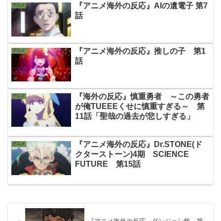
『アニメ海外の反応』AIの遺電子 第7
アニメ
話
『アニメ海外の反応』推しの子 第1
アニメ
話
『海外の反応』慎重勇者 ～この勇者
アニメ
が俺TUEEEくせに慎重すぎる～ 第
11話「聖哉の過去が悲しすぎる」
『アニメ海外の反応』Dr.STONE(ド
アニメ
クターストーン)4期 SCIENCE
FUTURE 第15話