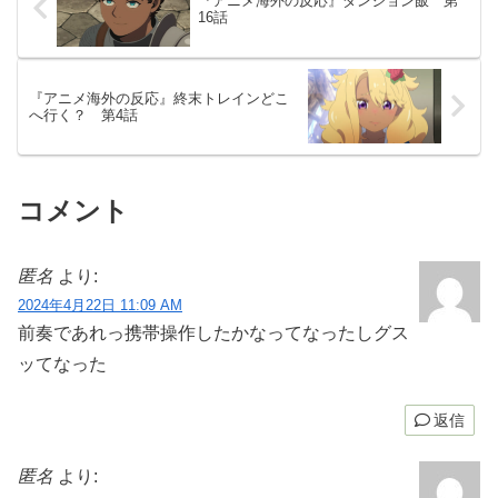
『アニメ海外の反応』ダンジョン飯 第
16話
『アニメ海外の反応』終末トレインどこ
へ行く？ 第4話
コメント
匿名
より:
2024年4月22日 11:09 AM
前奏であれっ携帯操作したかなってなったしグス
ッてなった
返信
匿名
より: