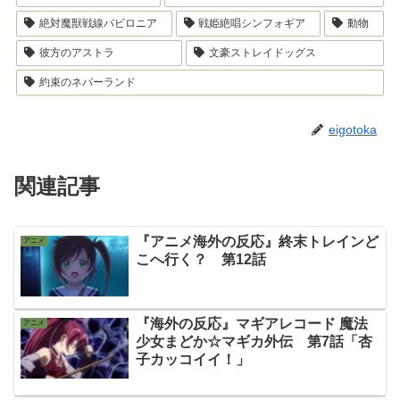
絶対魔獣戦線バビロニア
戦姫絶唱シンフォギア
動物
彼方のアストラ
文豪ストレイドッグス
約束のネバーランド
eigotoka
関連記事
『アニメ海外の反応』終末トレインど
アニメ
こへ行く？ 第12話
『海外の反応』マギアレコード 魔法
アニメ
少女まどか☆マギカ外伝 第7話「杏
子カッコイイ！」