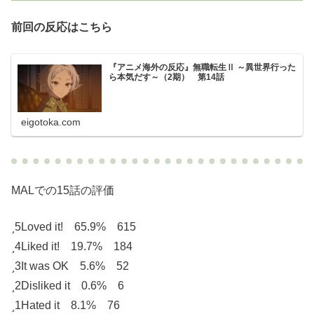
前回の反応はこちら
『アニメ海外の反応』無職転生Ⅱ ～異世界行った
ら本気だす～（2期） 第14話
eigotoka.com
MALでの15話の評価
5
Loved it! 65.9% 615
4
Liked it! 19.7% 184
3
It was OK 5.6% 52
2
Disliked it 0.6% 6
1
Hated it 8.1% 76