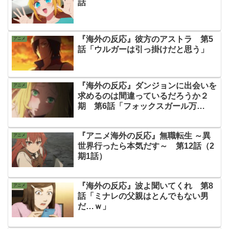
話
『海外の反応』彼方のアストラ 第5
アニメ
話「ウルガーは引っ掛けだと思う」
『海外の反応』ダンジョンに出会いを
アニメ
求めるのは間違っているだろうか２
期 第6話「フォックスガール万
歳！」
『アニメ海外の反応』無職転生 ～異
アニメ
世界行ったら本気だす～ 第12話（2
期1話）
『海外の反応』波よ聞いてくれ 第8
アニメ
話「ミナレの父親はとんでもない男
だ…ｗ」