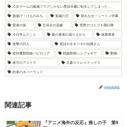
乙女ゲームの破滅フラグしかない悪役令嬢に転生してしまった…
旗揚げ！けものみち
鬼滅の刃
群れなせ！シートン学園
賢者の孫
五等分の花嫁
荒野のコトブキ飛行隊
今日学んだこと
盾の勇者の成り上がり
慎重勇者
進撃の巨人
世話やきキツネの仙狐さん
絶対魔獣戦線バビロニア
戦姫絶唱シンフォギア
動物
彼方のアストラ
文豪ストレイドッグス
約束のネバーランド
eigotoka
関連記事
『アニメ海外の反応』推しの子 第9
アニメ