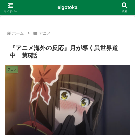
G-4Y8348WE8B
eigotoka
サイドバー
検索
ホーム
アニメ
『アニメ海外の反応』月が導く異世界道
中 第5話
アニメ