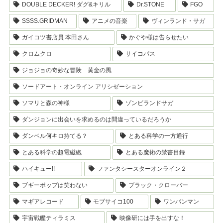
DOUBLE DECKER! ダグ&キリル
Dr.STONE
FGO
SSSS.GRIDMAN
アニメの音楽
ヴィンランド・サガ
ガイコツ書店員 本田さん
かぐや様は告らせたい
クロムクロ
サイコパス
ジョジョの奇妙な冒険 黄金の風
ソードアート・オンライン アリシゼーション
ソマリと森の神様
ゾンビランドサガ
ダンジョンに出会いを求めるのは間違っているだろうか
ダンベル何キロ持てる？
とある科学の一方通行
とある科学の超電磁砲
とある魔術の禁書目録
ハイキュー!!
ファンタシースターオンライン２
ブギーポップは笑わない
ブラック・クローバー
マギアレコード
モブサイコ100
ワンパンマン
宇宙戦艦ティラミス
映像研には手を出すな！