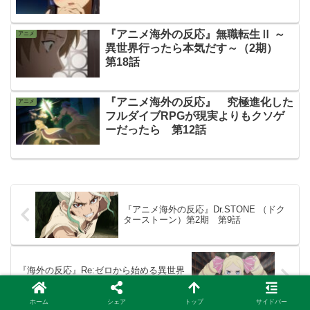
『アニメ海外の反応』無職転生Ⅱ ～
アニメ
異世界行ったら本気だす～（2期）
第18話
『アニメ海外の反応』 究極進化した
アニメ
フルダイブRPGが現実よりもクソゲ
ーだったら 第12話
『アニメ海外の反応』Dr.STONE （ドク
ターストーン）第2期 第9話
『海外の反応』Re:ゼロから始める異世界
生活 第49話（2期第24話）
ホーム
シェア
トップ
サイドバー