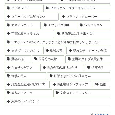
ハイキュー!!
ファンタシースターオンライン２
ブギーポップは笑わない
ブラック・クローバー
マギアレコード
モブサイコ100
ワンパンマン
宇宙戦艦ティラミス
映像研には手を出すな！
乙女ゲームの破滅フラグしかない悪役令嬢に転生してしまった…
旗揚げ！けものみち
鬼滅の刃
群れなせ！シートン学園
賢者の孫
五等分の花嫁
荒野のコトブキ飛行隊
今日学んだこと
盾の勇者の成り上がり
慎重勇者
進撃の巨人
世話やきキツネの仙狐さん
絶対魔獣戦線バビロニア
戦姫絶唱シンフォギア
動物
彼方のアストラ
文豪ストレイドッグス
約束のネバーランド
eigotoka