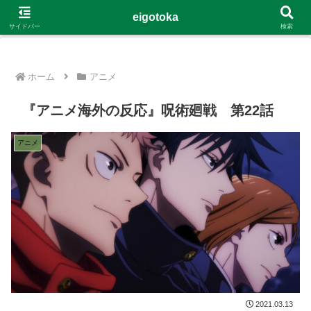
G-4Y8348WE8B
eigotoka
サイドバー
検索
ホーム
アニメ
『アニメ海外の反応』呪術廻戦 第22話
アニメ
2021.03.13