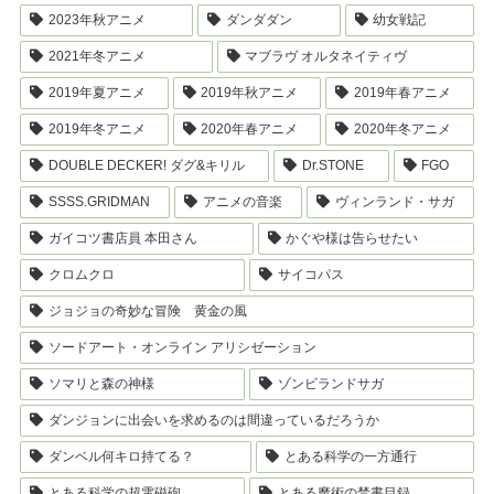
2023年秋アニメ
ダンダダン
幼女戦記
2021年冬アニメ
マブラヴ オルタネイティヴ
2019年夏アニメ
2019年秋アニメ
2019年春アニメ
2019年冬アニメ
2020年春アニメ
2020年冬アニメ
DOUBLE DECKER! ダグ&キリル
Dr.STONE
FGO
SSSS.GRIDMAN
アニメの音楽
ヴィンランド・サガ
ガイコツ書店員 本田さん
かぐや様は告らせたい
クロムクロ
サイコパス
ジョジョの奇妙な冒険 黄金の風
ソードアート・オンライン アリシゼーション
ソマリと森の神様
ゾンビランドサガ
ダンジョンに出会いを求めるのは間違っているだろうか
ダンベル何キロ持てる？
とある科学の一方通行
とある科学の超電磁砲
とある魔術の禁書目録