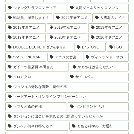
シャングリラフロンティア
九龍ジェネリックロマンス
戦闘員、派遣します！
2022年春アニメ
大雪海のカイナ
2019年夏アニメ
2019年秋アニメ
2019年春アニメ
2019年冬アニメ
2020年春アニメ
2020年冬アニメ
DOUBLE DECKER! ダグ&キリル
Dr.STONE
FGO
SSSS.GRIDMAN
アニメの音楽
ヴィンランド・サガ
ガイコツ書店員 本田さん
かぐや様は告らせたい
クロムクロ
サイコパス
ジョジョの奇妙な冒険 黄金の風
ソードアート・オンライン アリシゼーション
ソマリと森の神様
ゾンビランドサガ
ダンジョンに出会いを求めるのは間違っているだろうか
ダンベル何キロ持てる？
とある科学の一方通行