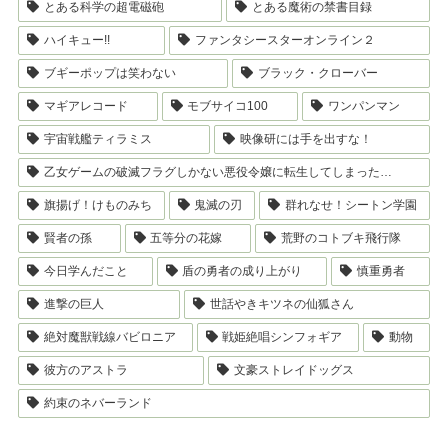
とある科学の超電磁砲
とある魔術の禁書目録
ハイキュー!!
ファンタシースターオンライン２
ブギーポップは笑わない
ブラック・クローバー
マギアレコード
モブサイコ100
ワンパンマン
宇宙戦艦ティラミス
映像研には手を出すな！
乙女ゲームの破滅フラグしかない悪役令嬢に転生してしまった…
旗揚げ！けものみち
鬼滅の刃
群れなせ！シートン学園
賢者の孫
五等分の花嫁
荒野のコトブキ飛行隊
今日学んだこと
盾の勇者の成り上がり
慎重勇者
進撃の巨人
世話やきキツネの仙狐さん
絶対魔獣戦線バビロニア
戦姫絶唱シンフォギア
動物
彼方のアストラ
文豪ストレイドッグス
約束のネバーランド