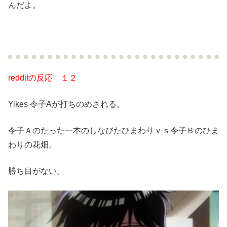
んだよ。
redditの反応 １２
Yikes 令子Aが打ちのめされる。
令子Ａのたった一本のしなびたひまわりｖｓ令子Ｂのひま
わりの花畑。
勝ち目がない。