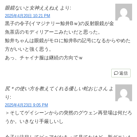
眼鏡ないと女神ええねえ
より:
2025年4月20日 10:21 PM
黒子の令子(イマジナリー鯨井Bｗ)の反射眼鏡が金
魚茶店のモディリアーニみたいだと思った。
鯨井ちゃんは眼鏡がモロに鯨井Bの記号になるからやめた
方がいいと強く思う。
あっ、チャイナ服は継続の方向でｗ
返信
尻＊の使い方を教えてくれる優しい蛇おじさん
よ
り:
2025年4月23日 9:05 PM
＞そしてゲイシーンからの突然のグウェン再登場は何だろ
うか。いきなり手厳しいし