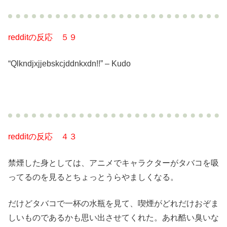
redditの反応 ５９
“Qlkndjxjjebskcjddnkxdn!!” – Kudo
redditの反応 ４３
禁煙した身としては、アニメでキャラクターがタバコを吸
ってるのを見るとちょっとうらやましくなる。
だけどタバコで一杯の水瓶を見て、喫煙がどれだけおぞま
しいものであるかも思い出させてくれた。あれ酷い臭いな