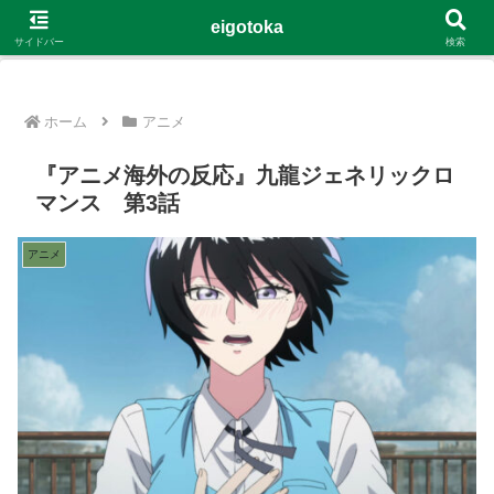
G-4Y8348WE8B
eigotoka
サイドバー
検索
ホーム
アニメ
『アニメ海外の反応』九龍ジェネリックロ
マンス 第3話
アニメ