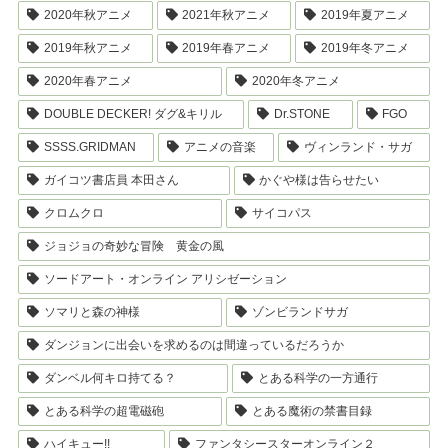
2020年秋アニメ
2021年秋アニメ
2019年夏アニメ
2019年秋アニメ
2019年春アニメ
2019年冬アニメ
2020年春アニメ
2020年冬アニメ
DOUBLE DECKER! ダグ&キリル
Dr.STONE
FGO
SSSS.GRIDMAN
アニメの音楽
ヴィンランド・サガ
ガイコツ書店員 本田さん
かぐや様は告らせたい
クロムクロ
サイコパス
ジョジョの奇妙な冒険 黄金の風
ソードアート・オンライン アリシゼーション
ソマリと森の神様
ゾンビランドサガ
ダンジョンに出会いを求めるのは間違っているだろうか
ダンベル何キロ持てる？
とある科学の一方通行
とある科学の超電磁砲
とある魔術の禁書目録
ハイキュー!!
ファンタシースターオンライン２