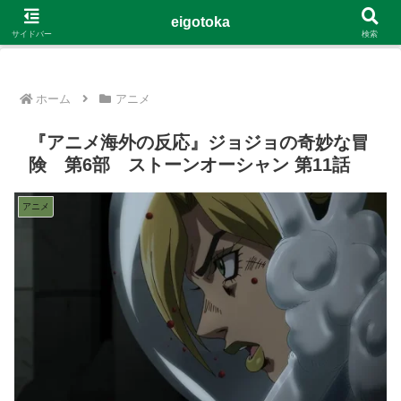
G-4Y8348WE8B
eigotoka
サイドバー
検索
ホーム
アニメ
『アニメ海外の反応』ジョジョの奇妙な冒
険 第6部 ストーンオーシャン 第11話
アニメ