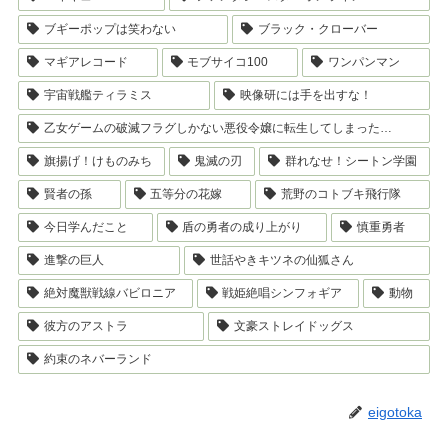
ブギーポップは笑わない
ブラック・クローバー
マギアレコード
モブサイコ100
ワンパンマン
宇宙戦艦ティラミス
映像研には手を出すな！
乙女ゲームの破滅フラグしかない悪役令嬢に転生してしまった…
旗揚げ！けものみち
鬼滅の刃
群れなせ！シートン学園
賢者の孫
五等分の花嫁
荒野のコトブキ飛行隊
今日学んだこと
盾の勇者の成り上がり
慎重勇者
進撃の巨人
世話やきキツネの仙狐さん
絶対魔獣戦線バビロニア
戦姫絶唱シンフォギア
動物
彼方のアストラ
文豪ストレイドッグス
約束のネバーランド
eigotoka