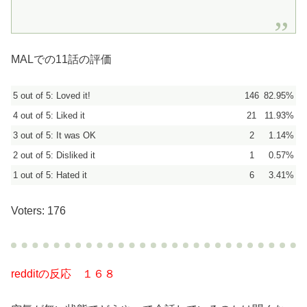
MALでの11話の評価
5 out of 5: Loved it!
146
82.95%
4 out of 5: Liked it
21
11.93%
3 out of 5: It was OK
2
1.14%
2 out of 5: Disliked it
1
0.57%
1 out of 5: Hated it
6
3.41%
Voters: 176
redditの反応 １６８