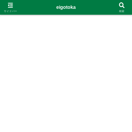
G-4Y8348WE8B
eigotoka
サイドバー
検索