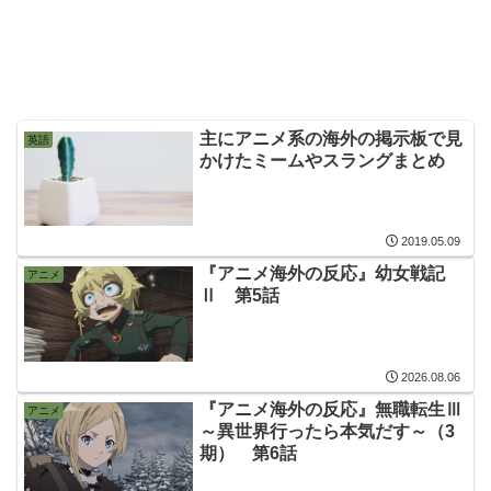
主にアニメ系の海外の掲示板で見
英語
かけたミームやスラングまとめ
2019.05.09
『アニメ海外の反応』幼女戦記
アニメ
Ⅱ 第5話
2026.08.06
『アニメ海外の反応』無職転生Ⅲ
アニメ
～異世界行ったら本気だす～（3
期） 第6話