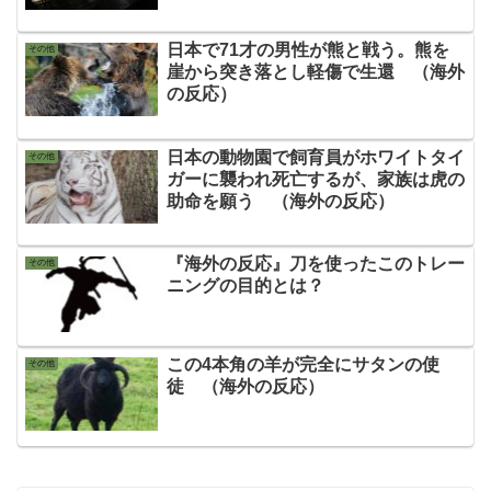
日本で71才の男性が熊と戦う。熊を
その他
崖から突き落とし軽傷で生還 （海外
の反応）
日本の動物園で飼育員がホワイトタイ
その他
ガーに襲われ死亡するが、家族は虎の
助命を願う （海外の反応）
『海外の反応』刀を使ったこのトレー
その他
ニングの目的とは？
この4本角の羊が完全にサタンの使
その他
徒 （海外の反応）