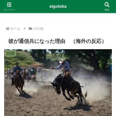
G-4Y8348WE8B
eigotoka
サイドバー
検索
ホーム
その他
彼が通信兵になった理由 （海外の反応）
その他