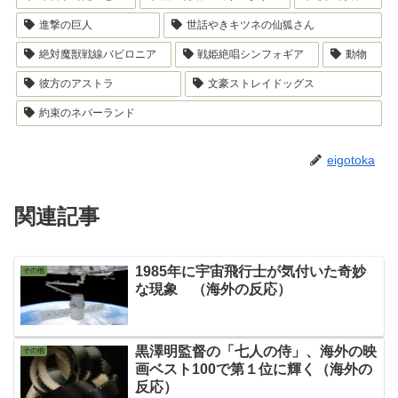
進撃の巨人
世話やきキツネの仙狐さん
絶対魔獣戦線バビロニア
戦姫絶唱シンフォギア
動物
彼方のアストラ
文豪ストレイドッグス
約束のネバーランド
eigotoka
関連記事
1985年に宇宙飛行士が気付いた奇妙
その他
な現象 （海外の反応）
黒澤明監督の「七人の侍」、海外の映
その他
画ベスト100で第１位に輝く（海外の
反応）