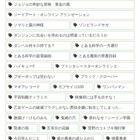
ジョジョの奇妙な冒険 黄金の風
ソードアート・オンライン アリシゼーション
ソマリと森の神様
ゾンビランドサガ
ダンジョンに出会いを求めるのは間違っているだろうか
ダンベル何キロ持てる？
とある科学の一方通行
とある科学の超電磁砲
とある魔術の禁書目録
ハイキュー!!
ファンタシースターオンライン２
ブギーポップは笑わない
ブラック・クローバー
マギアレコード
モブサイコ100
ワンパンマン
宇宙戦艦ティラミス
映像研には手を出すな！
乙女ゲームの破滅フラグしかない悪役令嬢に転生してしまった…
旗揚げ！けものみち
鬼滅の刃
群れなせ！シートン学園
賢者の孫
五等分の花嫁
荒野のコトブキ飛行隊
今日学んだこと
盾の勇者の成り上がり
慎重勇者