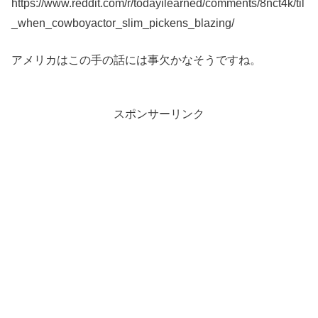
https://www.reddit.com/r/todayilearned/comments/8nct4k/til
_when_cowboyactor_slim_pickens_blazing/
アメリカはこの手の話には事欠かなそうですね。
スポンサーリンク