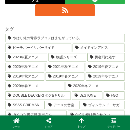
タグ
やはり俺の青春ラブコメはまちがっている。
ピーチボーイリバーサイド
メイドインアビス
2023年夏アニメ
物語シリーズ
勇者刑に処す
2020年秋アニメ
2021年秋アニメ
2019年夏アニメ
2019年秋アニメ
2019年春アニメ
2019年冬アニメ
2020年春アニメ
2020年冬アニメ
DOUBLE DECKER! ダグ&キリル
Dr.STONE
FGO
SSSS.GRIDMAN
アニメの音楽
ヴィンランド・サガ
ガイコツ書店員 本田さん
かぐや様は告らせたい
クロムクロ
サイコパス
ホーム
シェア
トップ
サイドバー