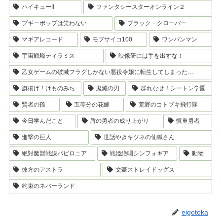
ハイキュー!!
ファンタシースターオンライン２
ブギーポップは笑わない
ブラック・クローバー
マギアレコード
モブサイコ100
ワンパンマン
宇宙戦艦ティラミス
映像研には手を出すな！
乙女ゲームの破滅フラグしかない悪役令嬢に転生してしまった…
旗揚げ！けものみち
鬼滅の刃
群れなせ！シートン学園
賢者の孫
五等分の花嫁
荒野のコトブキ飛行隊
今日学んだこと
盾の勇者の成り上がり
慎重勇者
進撃の巨人
世話やきキツネの仙狐さん
絶対魔獣戦線バビロニア
戦姫絶唱シンフォギア
動物
彼方のアストラ
文豪ストレイドッグス
約束のネバーランド
eigotoka