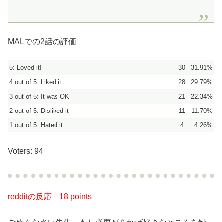
MALでの2話の評価
5: Loved it!
30
31.91%
4 out of 5: Liked it
28
29.79%
3 out of 5: It was OK
21
22.34%
2 out of 5: Disliked it
11
11.70%
1 out of 5: Hated it
4
4.26%
Voters: 94
redditの反応
18 points