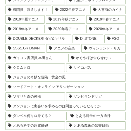
シャングリラフロンティア
九龍ジェネリックロマンス
戦闘員、派遣します！
2022年春アニメ
大雪海のカイナ
2019年夏アニメ
2019年秋アニメ
2019年春アニメ
2019年冬アニメ
2020年春アニメ
2020年冬アニメ
DOUBLE DECKER! ダグ&キリル
Dr.STONE
FGO
SSSS.GRIDMAN
アニメの音楽
ヴィンランド・サガ
ガイコツ書店員 本田さん
かぐや様は告らせたい
クロムクロ
サイコパス
ジョジョの奇妙な冒険 黄金の風
ソードアート・オンライン アリシゼーション
ソマリと森の神様
ゾンビランドサガ
ダンジョンに出会いを求めるのは間違っているだろうか
ダンベル何キロ持てる？
とある科学の一方通行
とある科学の超電磁砲
とある魔術の禁書目録