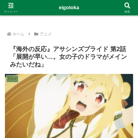
G-4Y8348WE8B
eigotoka
サイドバー
検索
ホーム
アニメ
『海外の反応』アサシンズプライド 第2話
「展開が早い…。女の子のドラマがメイン
みたいだね」
アニメ