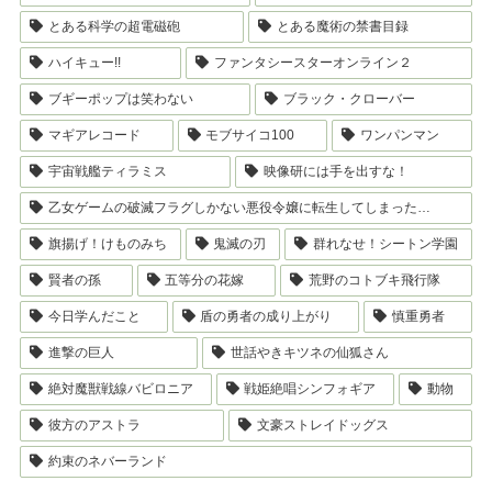
とある科学の超電磁砲
とある魔術の禁書目録
ハイキュー!!
ファンタシースターオンライン２
ブギーポップは笑わない
ブラック・クローバー
マギアレコード
モブサイコ100
ワンパンマン
宇宙戦艦ティラミス
映像研には手を出すな！
乙女ゲームの破滅フラグしかない悪役令嬢に転生してしまった…
旗揚げ！けものみち
鬼滅の刃
群れなせ！シートン学園
賢者の孫
五等分の花嫁
荒野のコトブキ飛行隊
今日学んだこと
盾の勇者の成り上がり
慎重勇者
進撃の巨人
世話やきキツネの仙狐さん
絶対魔獣戦線バビロニア
戦姫絶唱シンフォギア
動物
彼方のアストラ
文豪ストレイドッグス
約束のネバーランド