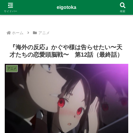
G-4Y8348WE8B
eigotoka
サイドバー
検索
ホーム
アニメ
『海外の反応』かぐや様は告らせたい〜天
才たちの恋愛頭脳戦〜 第12話（最終話）
アニメ