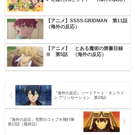
【アニメ】SSSS.GRIDMAN 第11話
アニメ
（海外の反応）
【アニメ】 とある魔術の禁書目録
アニメ
Ⅲ 第5話 （海外の反応）
『海外の反応』ソードアート・オンライ
ン アリシゼーション 第24話
『海外の反応』荒野のコトブキ飛行隊
第12話（最終話）