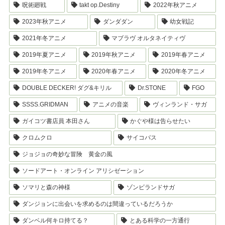
呪術廻戦
takt op.Destiny
2022年秋アニメ
2023年秋アニメ
ダンダダン
幼女戦記
2021年冬アニメ
マブラヴ オルタネイティヴ
2019年夏アニメ
2019年秋アニメ
2019年春アニメ
2019年冬アニメ
2020年春アニメ
2020年冬アニメ
DOUBLE DECKER! ダグ&キリル
Dr.STONE
FGO
SSSS.GRIDMAN
アニメの音楽
ヴィンランド・サガ
ガイコツ書店員 本田さん
かぐや様は告らせたい
クロムクロ
サイコパス
ジョジョの奇妙な冒険 黄金の風
ソードアート・オンライン アリシゼーション
ソマリと森の神様
ゾンビランドサガ
ダンジョンに出会いを求めるのは間違っているだろうか
ダンベル何キロ持てる？
とある科学の一方通行