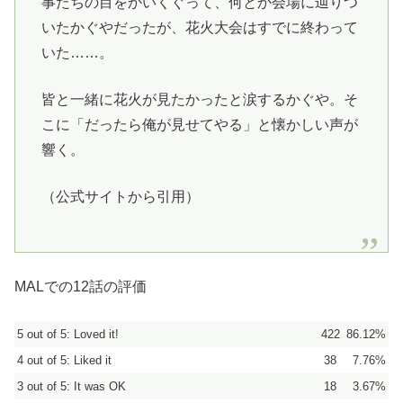
事たちの目をかいくぐって、何とか会場に辿りつ
いたかぐやだったが、花火大会はすでに終わって
いた……。
皆と一緒に花火が見たかったと涙するかぐや。そ
こに「だったら俺が見せてやる」と懐かしい声が
響く。
（公式サイトから引用）
MALでの12話の評価
5 out of 5: Loved it!
422
86.12%
4 out of 5: Liked it
38
7.76%
3 out of 5: It was OK
18
3.67%