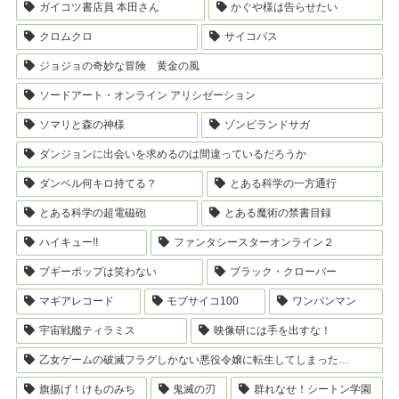
ガイコツ書店員 本田さん
かぐや様は告らせたい
クロムクロ
サイコパス
ジョジョの奇妙な冒険 黄金の風
ソードアート・オンライン アリシゼーション
ソマリと森の神様
ゾンビランドサガ
ダンジョンに出会いを求めるのは間違っているだろうか
ダンベル何キロ持てる？
とある科学の一方通行
とある科学の超電磁砲
とある魔術の禁書目録
ハイキュー!!
ファンタシースターオンライン２
ブギーポップは笑わない
ブラック・クローバー
マギアレコード
モブサイコ100
ワンパンマン
宇宙戦艦ティラミス
映像研には手を出すな！
乙女ゲームの破滅フラグしかない悪役令嬢に転生してしまった…
旗揚げ！けものみち
鬼滅の刃
群れなせ！シートン学園