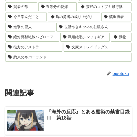
賢者の孫
五等分の花嫁
荒野のコトブキ飛行隊
今日学んだこと
盾の勇者の成り上がり
慎重勇者
進撃の巨人
世話やきキツネの仙狐さん
絶対魔獣戦線バビロニア
戦姫絶唱シンフォギア
動物
彼方のアストラ
文豪ストレイドッグス
約束のネバーランド
eigotoka
関連記事
『海外の反応』とある魔術の禁書目録
アニメ
Ⅲ 第18話