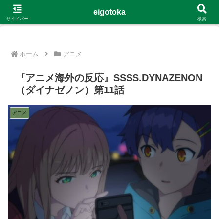
G-4Y8348WE8B
eigotoka
サイドバー
検索
ホーム
アニメ
『アニメ海外の反応』SSSS.DYNAZENON
（ダイナゼノン）第11話
アニメ