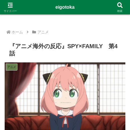
G-4Y8348WE8B
eigotoka
サイドバー
検索
ホーム
アニメ
『アニメ海外の反応』SPY×FAMILY 第4
話
アニメ