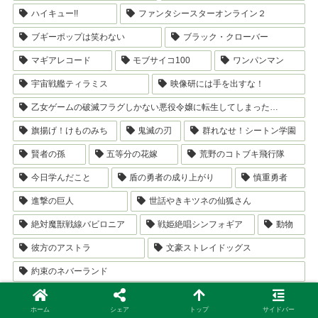
ハイキュー!!
ファンタシースターオンライン２
ブギーポップは笑わない
ブラック・クローバー
マギアレコード
モブサイコ100
ワンパンマン
宇宙戦艦ティラミス
映像研には手を出すな！
乙女ゲームの破滅フラグしかない悪役令嬢に転生してしまった…
旗揚げ！けものみち
鬼滅の刃
群れなせ！シートン学園
賢者の孫
五等分の花嫁
荒野のコトブキ飛行隊
今日学んだこと
盾の勇者の成り上がり
慎重勇者
進撃の巨人
世話やきキツネの仙狐さん
絶対魔獣戦線バビロニア
戦姫絶唱シンフォギア
動物
彼方のアストラ
文豪ストレイドッグス
約束のネバーランド
eigotoka
ホーム
シェア
トップ
サイドバー