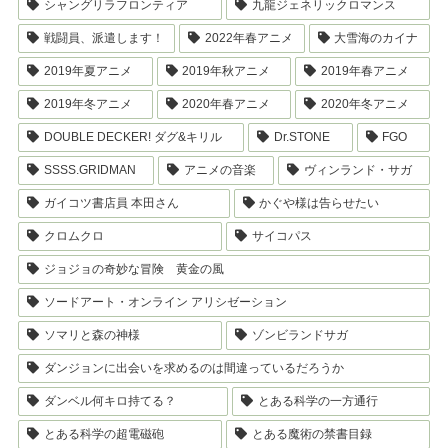
シャングリラフロンティア
九龍ジェネリックロマンス
戦闘員、派遣します！
2022年春アニメ
大雪海のカイナ
2019年夏アニメ
2019年秋アニメ
2019年春アニメ
2019年冬アニメ
2020年春アニメ
2020年冬アニメ
DOUBLE DECKER! ダグ&キリル
Dr.STONE
FGO
SSSS.GRIDMAN
アニメの音楽
ヴィンランド・サガ
ガイコツ書店員 本田さん
かぐや様は告らせたい
クロムクロ
サイコパス
ジョジョの奇妙な冒険 黄金の風
ソードアート・オンライン アリシゼーション
ソマリと森の神様
ゾンビランドサガ
ダンジョンに出会いを求めるのは間違っているだろうか
ダンベル何キロ持てる？
とある科学の一方通行
とある科学の超電磁砲
とある魔術の禁書目録