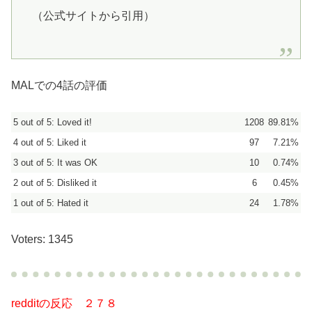
（公式サイトから引用）
MALでの4話の評価
5 out of 5: Loved it!
1208
89.81%
4 out of 5: Liked it
97
7.21%
3 out of 5: It was OK
10
0.74%
2 out of 5: Disliked it
6
0.45%
1 out of 5: Hated it
24
1.78%
Voters: 1345
redditの反応 ２７８