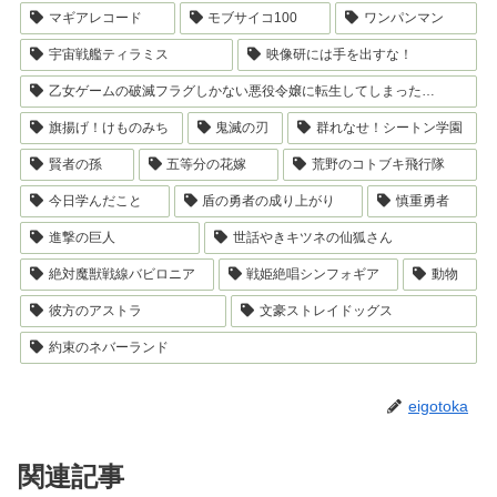
マギアレコード
モブサイコ100
ワンパンマン
宇宙戦艦ティラミス
映像研には手を出すな！
乙女ゲームの破滅フラグしかない悪役令嬢に転生してしまった…
旗揚げ！けものみち
鬼滅の刃
群れなせ！シートン学園
賢者の孫
五等分の花嫁
荒野のコトブキ飛行隊
今日学んだこと
盾の勇者の成り上がり
慎重勇者
進撃の巨人
世話やきキツネの仙狐さん
絶対魔獣戦線バビロニア
戦姫絶唱シンフォギア
動物
彼方のアストラ
文豪ストレイドッグス
約束のネバーランド
eigotoka
関連記事