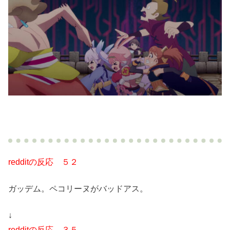
redditの反応 ５２
ガッデム。ペコリーヌがバッドアス。
↓
redditの反応 ３５