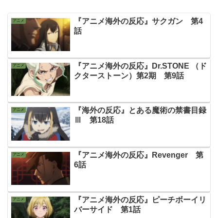
『アニメ海外の反応』サクガン 第4
アニメ
話
『アニメ海外の反応』Dr.STONE （ド
アニメ
クターストーン）第2期 第9話
『海外の反応』とある魔術の禁書目録
アニメ
Ⅲ 第18話
『アニメ海外の反応』Revenger 第
アニメ
6話
『アニメ海外の反応』ピーチボーイリ
アニメ
バーサイド 第1話