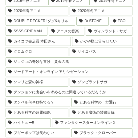
2019年秋アニメ
2019年春アニメ
2019年冬アニメ
2020年春アニメ
2020年冬アニメ
DOUBLE DECKER! ダグ&キリル
Dr.STONE
FGO
SSSS.GRIDMAN
アニメの音楽
ヴィンランド・サガ
ガイコツ書店員 本田さん
かぐや様は告らせたい
クロムクロ
サイコパス
ジョジョの奇妙な冒険 黄金の風
ソードアート・オンライン アリシゼーション
ソマリと森の神様
ゾンビランドサガ
ダンジョンに出会いを求めるのは間違っているだろうか
ダンベル何キロ持てる？
とある科学の一方通行
とある科学の超電磁砲
とある魔術の禁書目録
ハイキュー!!
ファンタシースターオンライン２
ブギーポップは笑わない
ブラック・クローバー