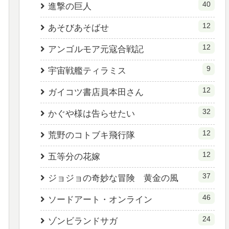
40
進撃の巨人
12
あそびあそばせ
12
アンゴルモア元寇合戦記
9
宇宙戦艦ティラミス
12
ガイコツ書店員本田さん
32
かぐや様は告らせたい
12
荒野のコトブキ飛行隊
12
五等分の花嫁
37
ジョジョの奇妙な冒険 黄金の風
46
ソードアート・オンライン
24
ゾンビランドサガ