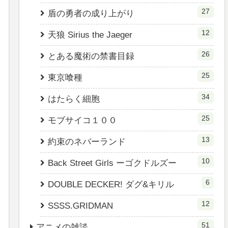
27
盾の勇者の成り上がり
12
天狼 Sirius the Jaeger
26
とある魔術の禁書目録
25
東京喰種
34
はたらく細胞
25
モブサイコ１００
13
約束のネバーランド
10
Back Street Girls ーゴクドルズー
6
DOUBLE DECKER! ダグ&キリル
12
SSSS.GRIDMAN
51
アニメの雑談