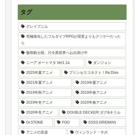
タグ
グレイプニル
究極進化したフルダイブRPGが現実よりもクソゲーだった
ら
骸骨騎士様、只今異世界へお出掛け中
ニーア オートマタ Ver1.1a
ダンジョン
2025年夏アニメ
プリンセスコネクト！Re:Dive
2021年夏アニメ
2019年夏アニメ
2019年秋アニメ
2019年春アニメ
2019年冬アニメ
2020年春アニメ
2020年冬アニメ
DOUBLE DECKER! ダグ&キリル
Dr.STONE
FGO
SSSS.GRIDMAN
アニメの音楽
ヴィンランド・サガ