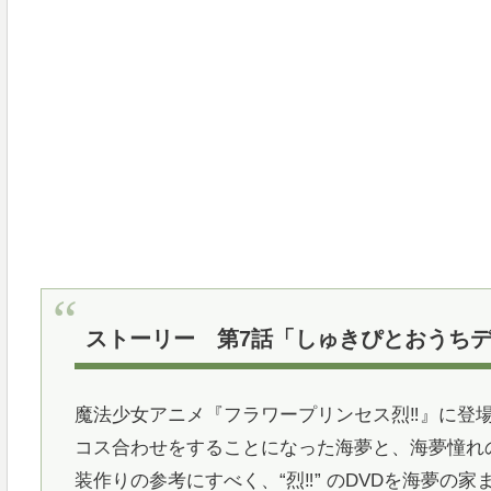
ストーリー 第7話「しゅきぴとおうち
魔法少女アニメ『フラワープリンセス烈‼』に登
コス合わせをすることになった海夢と、海夢憧れ
装作りの参考にすべく、“烈‼” のDVDを海夢の