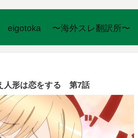
eigotoka 〜海外スレ翻訳所〜
え人形は恋をする 第7話