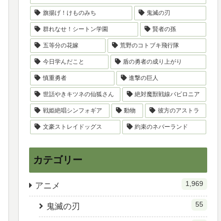
旗揚げ！けものみち
鬼滅の刃
群れなせ！シートン学園
賢者の孫
五等分の花嫁
荒野のコトブキ飛行隊
今日学んだこと
盾の勇者の成り上がり
慎重勇者
進撃の巨人
世話やきキツネの仙狐さん
絶対魔獣戦線バビロニア
戦姫絶唱シンフォギア
動物
彼方のアストラ
文豪ストレイドッグス
約束のネバーランド
カテゴリー
1,969
アニメ
55
鬼滅の刃