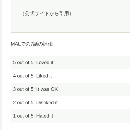
（公式サイトから引用）
MALでの7話の評価
5 out of 5: Loved it!
4 out of 5: Liked it
3 out of 5: It was OK
2 out of 5: Disliked it
1 out of 5: Hated it