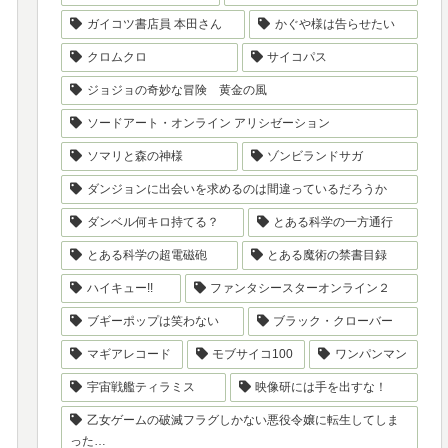
ガイコツ書店員 本田さん
かぐや様は告らせたい
クロムクロ
サイコパス
ジョジョの奇妙な冒険 黄金の風
ソードアート・オンライン アリシゼーション
ソマリと森の神様
ゾンビランドサガ
ダンジョンに出会いを求めるのは間違っているだろうか
ダンベル何キロ持てる？
とある科学の一方通行
とある科学の超電磁砲
とある魔術の禁書目録
ハイキュー!!
ファンタシースターオンライン２
ブギーポップは笑わない
ブラック・クローバー
マギアレコード
モブサイコ100
ワンパンマン
宇宙戦艦ティラミス
映像研には手を出すな！
乙女ゲームの破滅フラグしかない悪役令嬢に転生してしま
った…