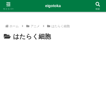
G-4Y8348WE8B
eigotoka
サイドバー
検索
ホーム
アニメ
はたらく細胞
はたらく細胞