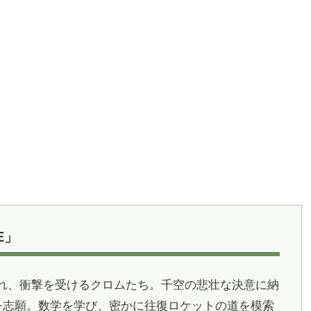
E」
れ、衝撃を受けるクロムたち。千空の悲壮な決意に納
を志願。数学を学び、密かに往復ロケットの道を模索