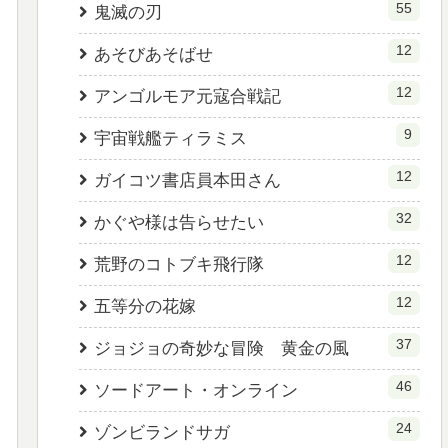
55
鬼滅の刃
12
あそびあそばせ
12
アンゴルモア元寇合戦記
9
宇宙戦艦ティラミス
12
ガイコツ書店員本田さん
32
かぐや様は告らせたい
12
荒野のコトブキ飛行隊
12
五等分の花嫁
37
ジョジョの奇妙な冒険 黄金の風
46
ソードアート・オンライン
24
ゾンビランドサガ