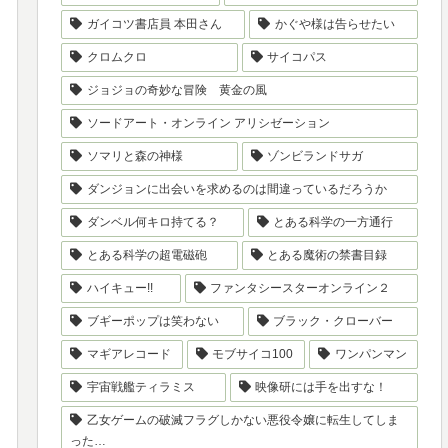
ガイコツ書店員 本田さん
かぐや様は告らせたい
クロムクロ
サイコパス
ジョジョの奇妙な冒険 黄金の風
ソードアート・オンライン アリシゼーション
ソマリと森の神様
ゾンビランドサガ
ダンジョンに出会いを求めるのは間違っているだろうか
ダンベル何キロ持てる？
とある科学の一方通行
とある科学の超電磁砲
とある魔術の禁書目録
ハイキュー!!
ファンタシースターオンライン２
ブギーポップは笑わない
ブラック・クローバー
マギアレコード
モブサイコ100
ワンパンマン
宇宙戦艦ティラミス
映像研には手を出すな！
乙女ゲームの破滅フラグしかない悪役令嬢に転生してしま
った…