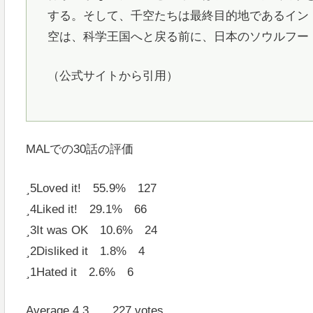
する。そして、千空たちは最終目的地であるイン
空は、科学王国へと戻る前に、日本のソウルフー
（公式サイトから引用）
MALでの30話の評価
5
Loved it! 55.9% 127
4
Liked it! 29.1% 66
3
It was OK 10.6% 24
2
Disliked it 1.8% 4
1
Hated it 2.6% 6
Average 4.3 227 votes