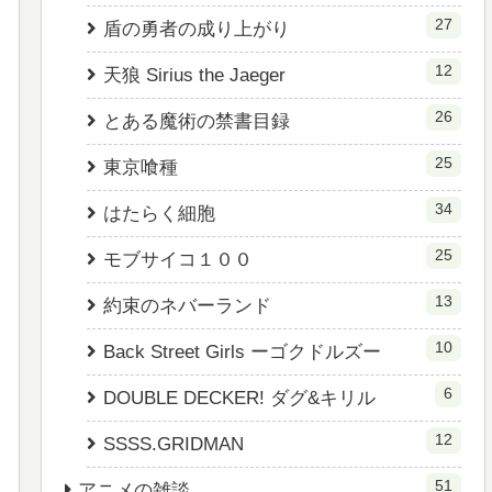
27
盾の勇者の成り上がり
12
天狼 Sirius the Jaeger
26
とある魔術の禁書目録
25
東京喰種
34
はたらく細胞
25
モブサイコ１００
13
約束のネバーランド
10
Back Street Girls ーゴクドルズー
6
DOUBLE DECKER! ダグ&キリル
12
SSSS.GRIDMAN
51
アニメの雑談